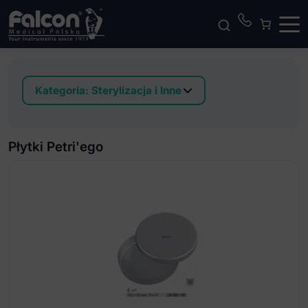
Kategoria:
Sterylizacja i Inne
Akcesoria do instrumentów endodontycznych
Akcesoria do kontenerów
Płytki Petri'ego
Akcesoria do wierteł
Ergonomiczny uchwyt do folii
Kamienie do ostrzenia narzędzi
Kasetki do sterylizacji
Kleszczyki do sterylizacji
Kolorowe kółka silikonowe do oznaczenia