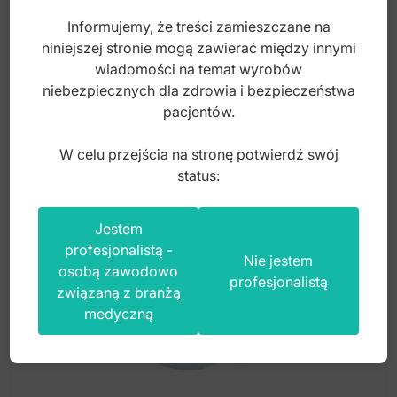
Informujemy, że treści zamieszczane na
niniejszej stronie mogą zawierać między innymi
Index: LW.061.080
wiadomości na temat wyrobów
niebezpiecznych dla zdrowia i bezpieczeństwa
9,00
zł
pacjentów.
brutto
W celu przejścia na stronę potwierdź swój
status:
Jestem
profesjonalistą -
Nie jestem
osobą zawodowo
profesjonalistą
związaną z branżą
medyczną