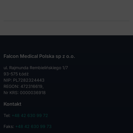
Falcon Medical Polska sp z o.o.
ul. Rajmunda Rembielińskiego 1/7
93-575 Łódź
NIP: PL7282324443
REGON: 472316619,
Nr KRS: 0000036918
Kontakt
Tel:
+48 42 630 99 72
Faks:
+48 42 630 99 73