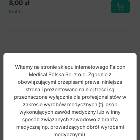
8,00
zł
Tace do autoklawu ze stali nierdzewnej
brutto
Kontener Mini perforowana
pokrywa+nieperforowana wanna
Kontener Mini perforowana pokrywa+perforowana
wanna
Witamy na stronie sklepu internetowego Falcon
Medical Polska Sp. z o.o. Zgodnie z
obowiązującymi przepisami prawa, niniejsza
strona i prezentowane na niej treści są
przeznaczone wyłącznie dla profesjonalistów w
zakresie wyrobów medycznych (tj. osób
wykonujących zawód medyczny lub w inny
sposób związanych zawodowo z branżą
medyczną np. prowadzących obrót wyrobami
Płytka Petriego szklana 80x15mm
medycznymi).