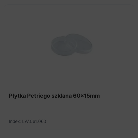
Pudełka na instrumenty
Puszki do sterylizacji
Stojaki na tacki
Tacki aluminiowe i akcesoria
Tacki i kasetki plastikowe
Tacki na instrumenty głębokie
Tacki na instrumenty płytkie
Tacki nerka
Płytka Petriego szklana 60x15mm
Tacki perforowane
Tacki, stal nierdzewna
Index: LW.061.060
Czyścik do aspiratora
Wielorazowe metalowe kubki