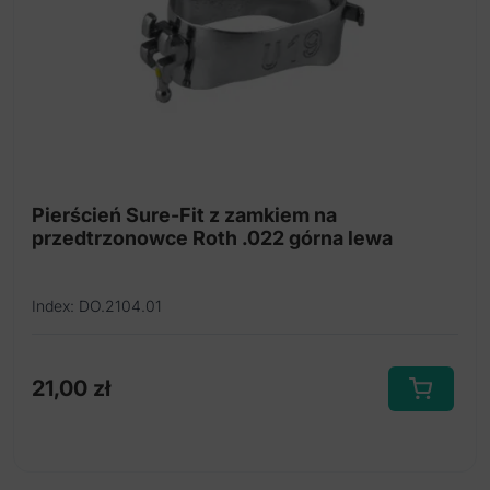
na
stronie
produktu
Pierścień Sure-Fit z zamkiem na
przedtrzonowce Roth .022 górna lewa
Index: DO.2104.01
21,00
zł
Ten
produkt
ma