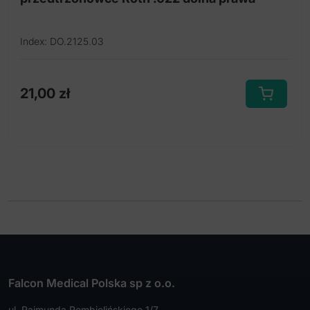
Index: DO.2125.03
21,00
zł
Ten
produkt
ma
wiele
wariantów.
Opcje
można
wybrać
na
stronie
produktu
Falcon Medical Polska sp z o.o.
ul. Rajmunda Rembielińskiego 1/7