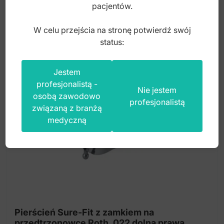
pacjentów.
21,00
zł
Ten
W celu przejścia na stronę potwierdź swój
produkt
status:
ma
wiele
Jestem
wariantów.
profesjonalistą -
Opcje
Nie jestem
osobą zawodowo
można
profesjonalistą
związaną z branżą
wybrać
medyczną
na
stronie
produktu
Pierścień Sure-Fit z zamkiem na
przedtrzonowce Roth .022 dolna prawa