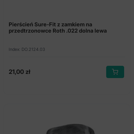
Zamki do zgrzewania na pierwsze przedtrzonowce
Akcesoria do wprowadzania zatrzymanych zębów
Pierścień Sure-Fit z zamkiem na
do łuku
przedtrzonowce Roth .022 dolna lewa
Organizer do pierścieni
Index: DO.2124.03
21,00
zł
Ten
produkt
ma
wiele
wariantów.
Opcje
można
wybrać