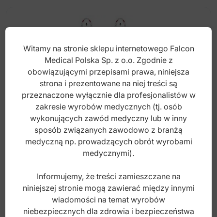
wiele
wariantów.
Opcje
można
Witamy na stronie sklepu internetowego Falcon
wybrać
Medical Polska Sp. z o.o. Zgodnie z
na
obowiązującymi przepisami prawa, niniejsza
stronie
strona i prezentowane na niej treści są
produktu
przeznaczone wyłącznie dla profesjonalistów w
zakresie wyrobów medycznych (tj. osób
wykonujących zawód medyczny lub w inny
sposób związanych zawodowo z branżą
medyczną np. prowadzących obrót wyrobami
Pierścień Sure-Fit z zamkiem na
medycznymi).
przedtrzonowce Roth .022 górna prawa
Informujemy, że treści zamieszczane na
niniejszej stronie mogą zawierać między innymi
Index: DO.2105.01
wiadomości na temat wyrobów
niebezpiecznych dla zdrowia i bezpieczeństwa