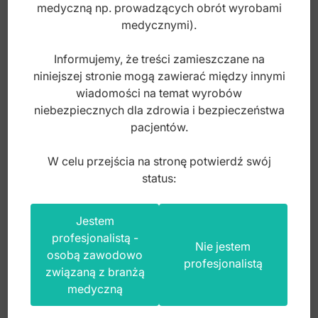
medyczną np. prowadzących obrót wyrobami
medycznymi).
Informujemy, że treści zamieszczane na
niniejszej stronie mogą zawierać między innymi
wiadomości na temat wyrobów
niebezpiecznych dla zdrowia i bezpieczeństwa
pacjentów.
W celu przejścia na stronę potwierdź swój
status:
Kleszczyki Somer do jaja płodowego zagięte
Jestem
230mm
profesjonalistą -
Nie jestem
osobą zawodowo
profesjonalistą
związaną z branżą
Index: GN.939.235
medyczną