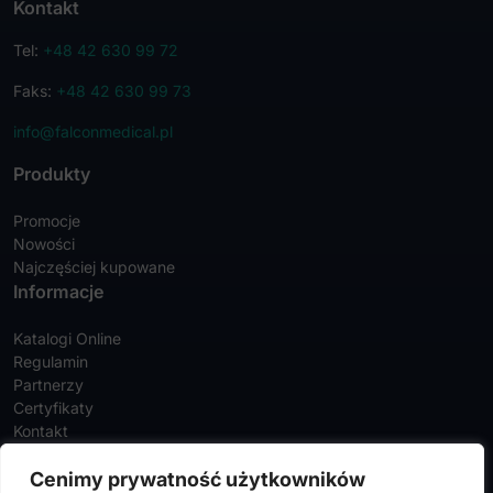
Kontakt
Tel:
+48 42 630 99 72
Faks:
+48 42 630 99 73
info@falconmedical.pl
Produkty
Promocje
Nowości
Najczęściej kupowane
Informacje
Katalogi Online
Regulamin
Partnerzy
Certyfikaty
Kontakt
Twoje konto
Cenimy prywatność użytkowników