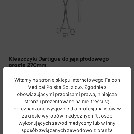
Haki automatyczne
Kaniula ginekologiczna
Kleszcze do polipów i jaja płodowego
Kleszcze ginekologiczne do jaja płodowego
Nożyczki maciczne
Kleszczyki Dartigue do jaja płodowego
Kleszcze do histerektomii
proste 270mm
Nożyczki porodowe
Witamy na stronie sklepu internetowego Falcon
Index: GN.934.270
Medical Polska Sp. z o.o. Zgodnie z
Skrobaczka maciczna ostra-giętka
obowiązującymi przepisami prawa, niniejsza
Skrobaczka maciczna ostra-sztywna
strona i prezentowane na niej treści są
250,00
zł
przeznaczone wyłącznie dla profesjonalistów w
Skrobaczka maciczna tępa-giętka
brutto
zakresie wyrobów medycznych (tj. osób
Skrobaczka maciczna tępa-sztywna
wykonujących zawód medyczny lub w inny
sposób związanych zawodowo z branżą