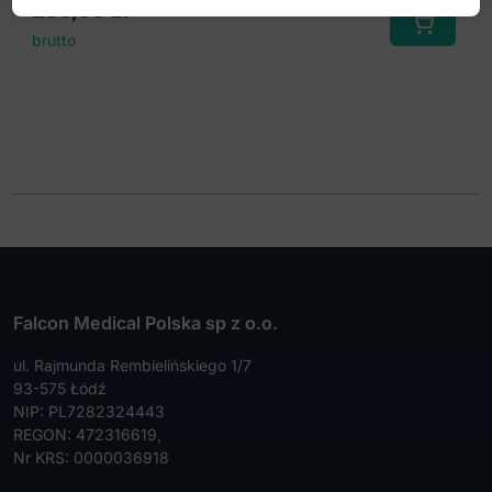
250,00
zł
brutto
Falcon Medical Polska sp z o.o.
ul. Rajmunda Rembielińskiego 1/7
93-575 Łódź
NIP: PL7282324443
REGON: 472316619,
Nr KRS: 0000036918