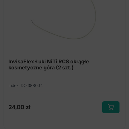
InvisaFlex Łuki NiTi RCS okrągłe
kosmetyczne góra (2 szt.)
Index: DO.3880.14
24,00
zł
Ten
produkt