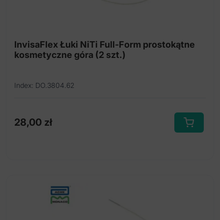
InvisaFlex Łuki NiTi Full-Form prostokątne
kosmetyczne góra (2 szt.)
Index: DO.3804.62
28,00
zł
Ten
produkt
ma
wiele
wariantów.
Opcje
można