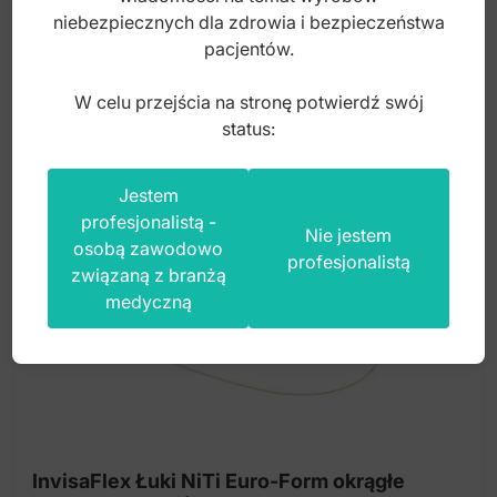
niebezpiecznych dla zdrowia i bezpieczeństwa
34,40
zł
pacjentów.
Ten
produkt
W celu przejścia na stronę potwierdź swój
ma
status:
wiele
wariantów.
Jestem
Opcje
profesjonalistą -
można
Nie jestem
osobą zawodowo
wybrać
profesjonalistą
związaną z branżą
na
medyczną
stronie
produktu
InvisaFlex Łuki NiTi Euro-Form okrągłe