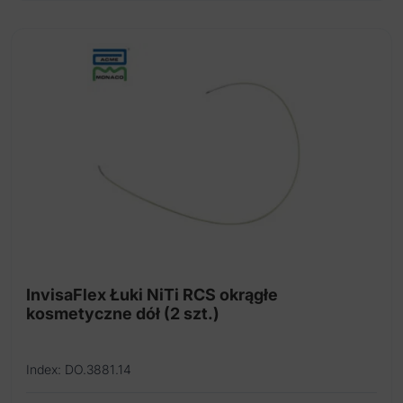
ma
wiele
wariantów.
Opcje
można
wybrać
na
stronie
produktu
InvisaFlex Łuki NiTi RCS okrągłe
kosmetyczne dół (2 szt.)
Index: DO.3881.14