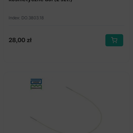
Index: DO.3803.18
28,00
zł
Ten
produkt
ma
wiele
wariantów.
Opcje
można
wybrać
na
stronie
produktu