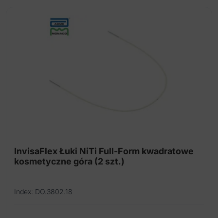
wiele
wariantów.
Opcje
można
wybrać
na
stronie
produktu
InvisaFlex Łuki NiTi Full-Form kwadratowe
kosmetyczne góra (2 szt.)
Index: DO.3802.18