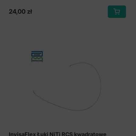
24,00
zł
Ten
produkt
ma
wiele
wariantów.
Opcje
można
wybrać
na
stronie
produktu
InvisaFlex Łuki NiTi RCS kwadratowe