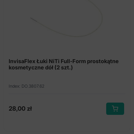
wybrać
na
stronie
produktu
InvisaFlex Łuki NiTi Full-Form prostokątne
kosmetyczne dół (2 szt.)
Index: DO.3807.62
28,00
zł
Ten
produkt
ma