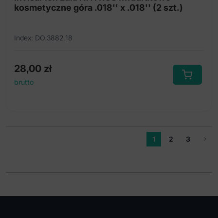
kosmetyczne góra .018'' x .018'' (2 szt.)
Index: DO.3882.18
28,00
zł
brutto
1
2
3