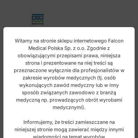
wiele
wariantów.
Opcje
można
wybrać
Witamy na stronie sklepu internetowego Falcon
na
Medical Polska Sp. z o.o. Zgodnie z
stronie
obowiązującymi przepisami prawa, niniejsza
produktu
strona i prezentowane na niej treści są
przeznaczone wyłącznie dla profesjonalistów w
zakresie wyrobów medycznych (tj. osób
wykonujących zawód medyczny lub w inny
sposób związanych zawodowo z branżą
InvisaFlex Łuki NiTi Euro-Form okrągłe
medyczną np. prowadzących obrót wyrobami
kosmetyczne góra
medycznymi).
Informujemy, że treści zamieszczane na
Index: DO.3810.12
niniejszej stronie mogą zawierać między innymi
wiadomości na temat wyrobów