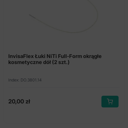
na
stronie
produktu
InvisaFlex Łuki NiTi Full-Form okrągłe
kosmetyczne dół (2 szt.)
Index: DO.3801.14
20,00
zł
Ten
produkt
ma