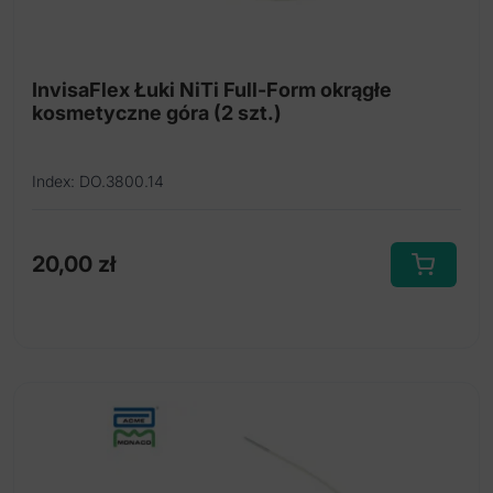
Łuki NiTi Full-Form z dimplem
Łuki NiTi kosmetyczne
InvisaFlex Łuki NiTi Full-Form okrągłe
Łuki NiTi RCS (kolebkowe)
kosmetyczne góra (2 szt.)
Index: DO.3800.14
20,00
zł
Ten
produkt
ma
wiele
wariantów.
Opcje
można
wybrać