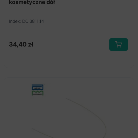
kosmetyczne dół
Index: DO.3811.14
34,40
zł
Ten
produkt
ma
wiele
wariantów.
Opcje
można
wybrać
na
stronie
produktu