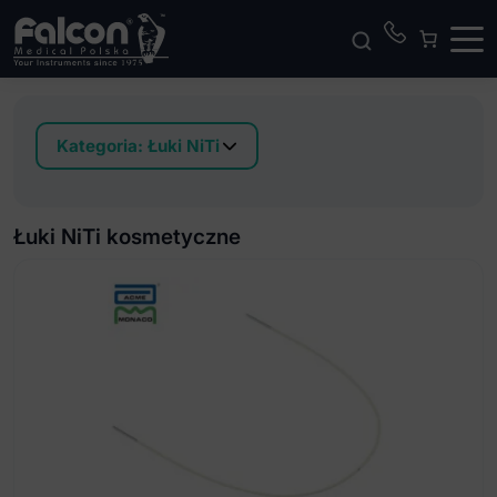
Kategoria:
Łuki NiTi
Łuki NiTi D-Form torkujące prostokątne
Łuki NiTi estetyczne pokryte mikro-warstwą Euro-
Łuki NiTi kosmetyczne
Form
Łuki NiTi D-Form uniwersalne
Łuki NiTi D-Form ze stoperami uniwersalne
Łuki NiTi Euro-Form
Łuki NiTi Euro-Form z dimplem
Łuki NiTi Full-Form