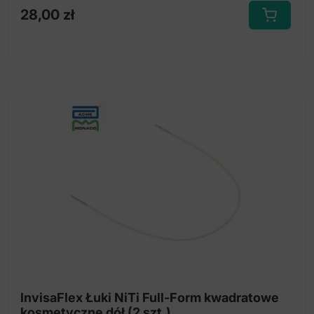
28,00
zł
Ten
produkt
ma
wiele
wariantów.
Opcje
można
wybrać
na
stronie
produktu
InvisaFlex Łuki NiTi Full-Form kwadratowe
kosmetyczne dół (2 szt.)