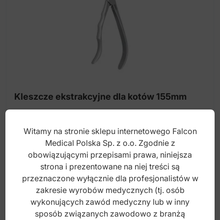
Kireta
Lusterka i uchwyt
Ostrze do skalpeli
Sierpy
Kleszcze ekstrakcyjne dla kotów 155mm
Witamy na stronie sklepu internetowego Falcon
Index: DV.112.155
Medical Polska Sp. z o.o. Zgodnie z
obowiązującymi przepisami prawa, niniejsza
strona i prezentowane na niej treści są
145,00
zł
przeznaczone wyłącznie dla profesjonalistów w
brutto
zakresie wyrobów medycznych (tj. osób
wykonujących zawód medyczny lub w inny
sposób związanych zawodowo z branżą