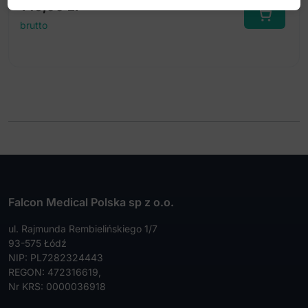
145,00
zł
brutto
Falcon Medical Polska sp z o.o.
ul. Rajmunda Rembielińskiego 1/7
93-575 Łódź
NIP: PL7282324443
REGON: 472316619,
Nr KRS: 0000036918