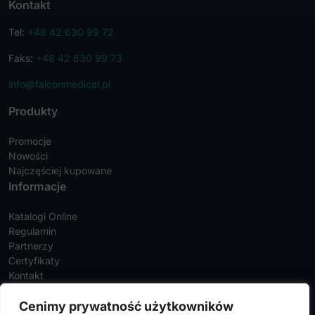
Kontakt
Tel:
+48 42 630 99 72
Faks:
+48 42 630 99 73
info@falconmedical.pl
Produkty
Promocje
Nowości
Najczęściej kupowane
Informacje
Katalogi Online
Regulamin
Partnerzy
Certyfikaty
Kontakt
Twoje konto
Cenimy prywatność użytkowników