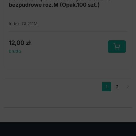
bezpudrowe roz.M (Opak.100 szt.)
Index: GL211M
12,00
zł
brutto
1
2