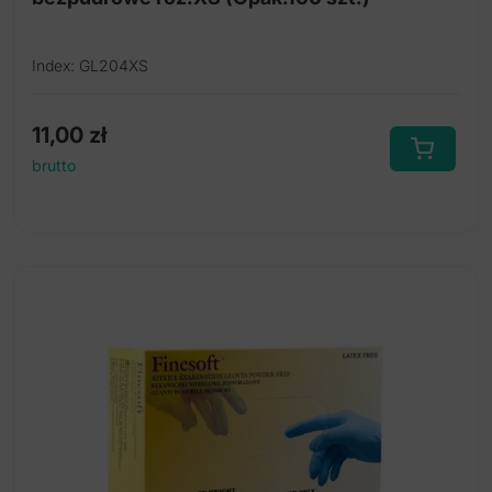
Index: GL204XS
11,00
zł
brutto