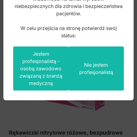
11,00
zł
niebezpiecznych dla zdrowia i bezpieczeństwa
pacjentów.
brutto
W celu przejścia na stronę potwierdź swój
status:
Jestem
profesjonalistą -
Nie jestem
osobą zawodowo
profesjonalistą
związaną z branżą
medyczną
Rękawiczki nitrylowe różowe, bezpudrowe