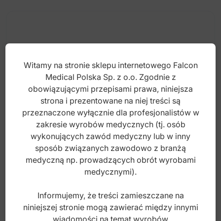
Witamy na stronie sklepu internetowego Falcon
Medical Polska Sp. z o.o. Zgodnie z
obowiązującymi przepisami prawa, niniejsza
strona i prezentowane na niej treści są
przeznaczone wyłącznie dla profesjonalistów w
zakresie wyrobów medycznych (tj. osób
wykonujących zawód medyczny lub w inny
sposób związanych zawodowo z branżą
Finesoft Rękawiczki nitrylowe różowe,
medyczną np. prowadzących obrót wyrobami
bezpudrowe roz.M (Opak.100 szt.)
medycznymi).
Informujemy, że treści zamieszczane na
Index: GL204M
niniejszej stronie mogą zawierać między innymi
wiadomości na temat wyrobów