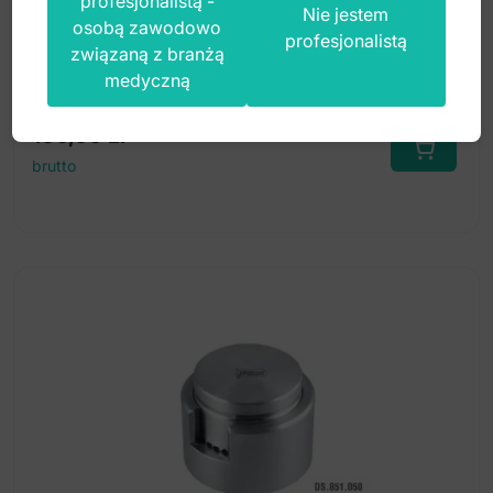
profesjonalistą -
Nie jestem
osobą zawodowo
profesjonalistą
związaną z branżą
Index: DS.853.010
medyczną
160,00
zł
brutto