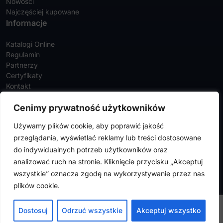
Nowości
Najczęściej kupowane
Informacje
Katalogi Online
Regulamin
Partnerzy
Certyfikaty
Kontakt
Twoje konto
Cenimy prywatność użytkowników
Szczegóły konta
Używamy plików cookie, aby poprawić jakość
Zamówienia
przeglądania, wyświetlać reklamy lub treści dostosowane
Adresy
do indywidualnych potrzeb użytkowników oraz
analizować ruch na stronie. Kliknięcie przycisku „Akceptuj
wszystkie” oznacza zgodę na wykorzystywanie przez nas
FalconMedical © 2024. Wszystkie prawa zastrzeżone |
Polityka
plików cookie.
prywatności
|
Polityka cookies
Design by
VENTI
Dostosuj
Odrzuć wszystkie
Akceptuj wszystko