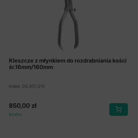
Wiertło trepanowe
Zestaw do śrubowego rozszerzania kości
Osteotomy atraumatyczne
Narzędza do podnoszenia dna zatoki
Kleszcze z młynkiem do rozdrabniania kości
śr.16mm/160mm
Index: DS.851.010
850,00
zł
brutto