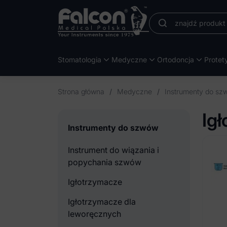
Stomatologia
Medyczne
Ortodoncja
Protet
Strona główna
/
Medyczne
/
Instrumenty do s
Ig
Instrumenty do szwów
Instrument do wiązania i
popychania szwów
Igłotrzymacze
Igłotrzymacze dla
leworęcznych