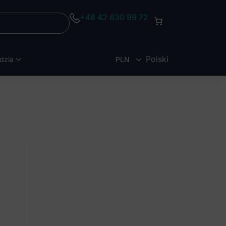
+48 42 630 99 72
Polski
dzia
PLN
EUR