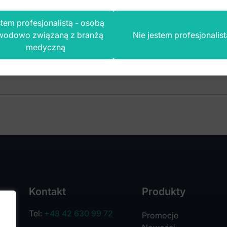
tem profesjonalistą - osobą
wodowo związaną z branżą
Nie jestem profesjonalist
medyczną
Kontakt
Produkty
Tel:
+48 42 630 99 72
Promocje