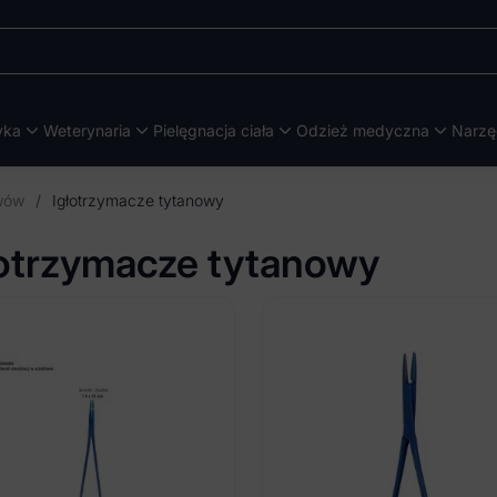
yka
Weterynaria
Pielęgnacja ciała
Odzież medyczna
Narzę
zwów
/
Igłotrzymacze tytanowy
łotrzymacze tytanowy