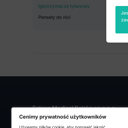
Igłotrzymacze tytanowy
Jes
Pensety do nici
za
Falcon Medical Polska sp z o.o.
Cenimy prywatność użytkowników
ul. Rajmunda Rembielińskiego 1/7
93-575 Łódź
Używamy plików cookie, aby poprawić jakość