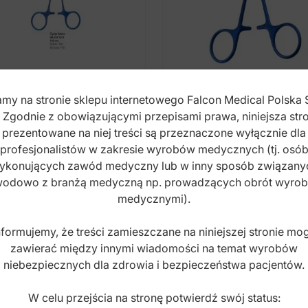
my na stronie sklepu internetowego Falcon Medical Polska 
otrzymacz tytanowy
Igłotrzymacz tytanow
. Zgodnie z obowiązującymi przepisami prawa, niniejsza stro
er-Micro 150mm
nożyczkami Olsen-He
prezentowane na niej treści są przeznaczone wyłącznie dla
140mm
profesjonalistów w zakresie wyrobów medycznych (tj. osó
x: BN.264.150T
Index: BN.374.140T
ykonujących zawód medyczny lub w inny sposób związany
odowo z branżą medyczną np. prowadzących obrót wyro
medycznymi).
5,00
zł
435,00
zł
to
brutto
nformujemy, że treści zamieszczane na niniejszej stronie mo
zawierać między innymi wiadomości na temat wyrobów
niebezpiecznych dla zdrowia i bezpieczeństwa pacjentów.
W celu przejścia na stronę potwierdź swój status: