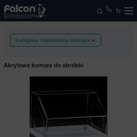
Kategoria:
Instrumenty rotacyjne
Akrylowa komora do obróbki
Dwustopniowy system do polerowania ceramiki
Akrylowa komora do obróbki
stopów metali szlachetnych I nieszlachetnych
Dwustopniowy system do polerowania stopów
metali chromu kobaltu
Filce polerskie (krążki i palce)
Filce polerskie twarde na prostnicę
Frezy z bardzo drobnymi krzyżowymi nacięciami
Frezy z bardzo grubymi krzyżowymi nacięciami