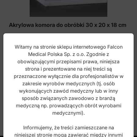
Frezy z drobnymi krzyżowymi nacięciami
Frezy z grubymi krzyżowymi nacięciami
Akrylowa komora do obróbki 30 x 20 x 18 cm
Frezy z standardowymi krzyżowymi nacięciami
Witamy na stronie sklepu internetowego Falcon
Gumki do obróbki akrylu
Index: DL.1418.00
Medical Polska Sp. z o.o. Zgodnie z
Gumki do szlifowania i uchwyty
obowiązującymi przepisami prawa, niniejsza
strona i prezentowane na niej treści są
500,00
zł
Krążki i szczotki polerskie montowane na mandryli
przeznaczone wyłącznie dla profesjonalistów w
na prostnicę
brutto
zakresie wyrobów medycznych (tj. osób
Ściernica do cięcia stali i stopów
wykonujących zawód medyczny lub w inny
sposób związanych zawodowo z branżą
Standardowe silikonowe gumki do polerowania
medyczną np. prowadzących obrót wyrobami
medycznymi).
Super silikonowe gumki do polerowania
Szczoteczki na uchwycie na prostnicę
Informujemy, że treści zamieszczane na
niniejszej stronie mogą zawierać między innymi