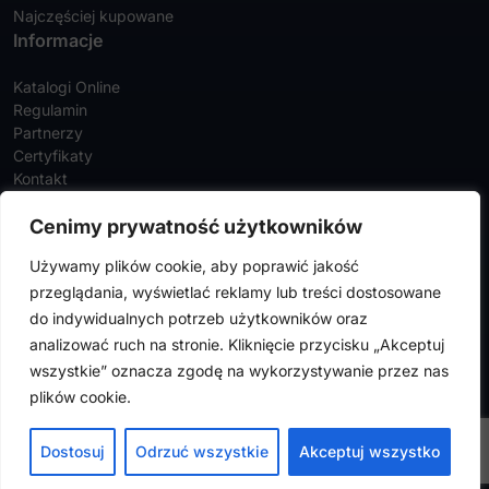
Najczęściej kupowane
ceramiki
Informacje
Uniwersalne silikonowe gumki do polerowania
Katalogi Online
ceramiki stopów metali szlachetnych I
Regulamin
nieszlachetnych
Partnerzy
Certyfikaty
Wiertło diamentowe na prostnicę
Kontakt
Twoje konto
Cenimy prywatność użytkowników
Szczegóły konta
Używamy plików cookie, aby poprawić jakość
Zamówienia
przeglądania, wyświetlać reklamy lub treści dostosowane
Adresy
do indywidualnych potrzeb użytkowników oraz
analizować ruch na stronie. Kliknięcie przycisku „Akceptuj
wszystkie” oznacza zgodę na wykorzystywanie przez nas
FalconMedical © 2024. Wszystkie prawa zastrzeżone |
Polityka
plików cookie.
prywatności
|
Polityka cookies
Design by
VENTI
Dostosuj
Odrzuć wszystkie
Akceptuj wszystko