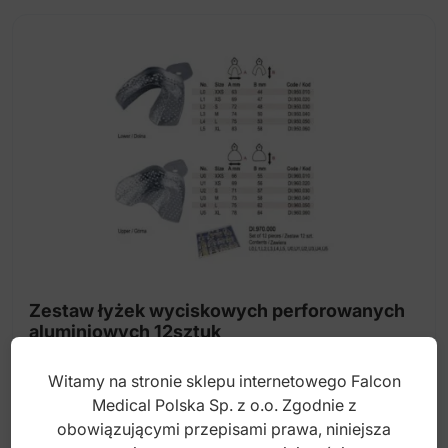
wiele
wariantów.
Opcje
można
wybrać
na
stronie
produktu
Zestaw łyżek wyciskowych perforowanych
aluminiowych 12sztuk
Witamy na stronie sklepu internetowego Falcon
Index: DI.970.000
Medical Polska Sp. z o.o. Zgodnie z
obowiązującymi przepisami prawa, niniejsza