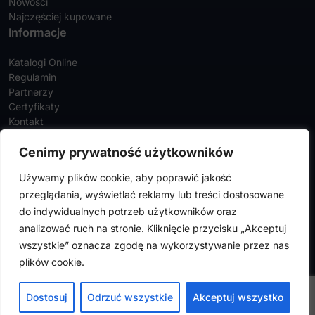
Nowości
Najczęściej kupowane
Informacje
Katalogi Online
Regulamin
Partnerzy
Certyfikaty
Kontakt
Twoje konto
Cenimy prywatność użytkowników
Szczegóły konta
Używamy plików cookie, aby poprawić jakość
Zamówienia
przeglądania, wyświetlać reklamy lub treści dostosowane
Adresy
do indywidualnych potrzeb użytkowników oraz
analizować ruch na stronie. Kliknięcie przycisku „Akceptuj
wszystkie” oznacza zgodę na wykorzystywanie przez nas
FalconMedical © 2024. Wszystkie prawa zastrzeżone |
Polityka
plików cookie.
prywatności
|
Polityka cookies
Design by
VENTI
Dostosuj
Odrzuć wszystkie
Akceptuj wszystko