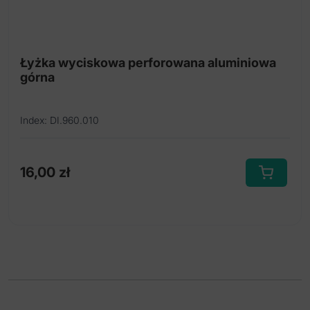
Łyżka wyciskowa perforowana aluminiowa
górna
Index: DI.960.010
16,00
zł
Ten
produkt
ma
wiele
wariantów.
Opcje
można