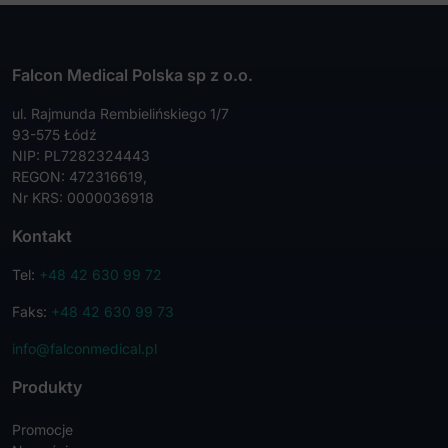
wybrać
na
stronie
produktu
Falcon Medical Polska sp z o.o.
ul. Rajmunda Rembielińskiego 1/7
93-575 Łódź
NIP: PL7282324443
REGON: 472316619,
Nr KRS: 0000036918
Kontakt
Tel:
+48 42 630 99 72
Faks:
+48 42 630 99 73
info@falconmedical.pl
Produkty
Promocje