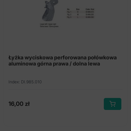
na
stronie
produktu
Łyżka wyciskowa perforowana połówkowa
aluminowa górna prawa / dolna lewa
Index: DI.985.010
16,00
zł
Ten
produkt
ma