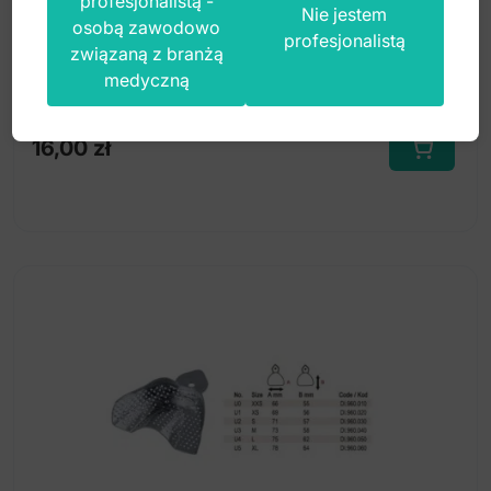
profesjonalistą -
Nie jestem
osobą zawodowo
profesjonalistą
związaną z branżą
Index: DI.950.010
medyczną
16,00
zł
Ten
produkt
ma
wiele
wariantów.
Opcje
można
wybrać
na
stronie
produktu