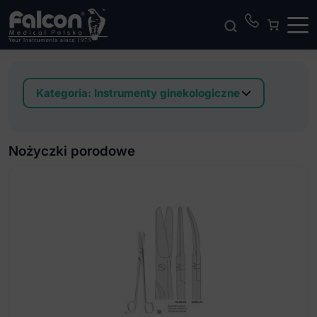
Kategoria:
Instrumenty ginekologiczne
Haczyki
Instrumenty do mięśniaków macicy
Nożyczki porodowe
Instrumenty do pęcherza płodowego
Instrumenty do usuwania wkładek
wewnątrzmacicznych
Kleszcze do materiałów opatrunkowych
Kleszcze do pobierania wycinków
Kleszcze porodowe i Hak położniczy