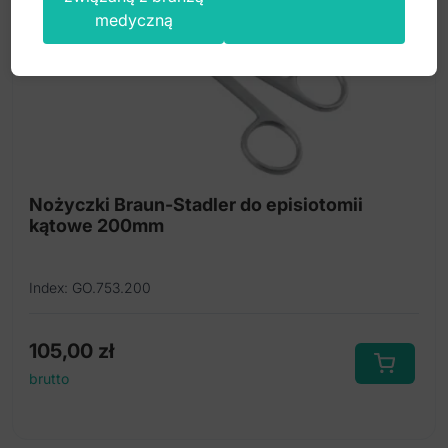
medyczną
Nożyczki Braun-Stadler do episiotomii
kątowe 200mm
Index: GO.753.200
105,00
zł
brutto