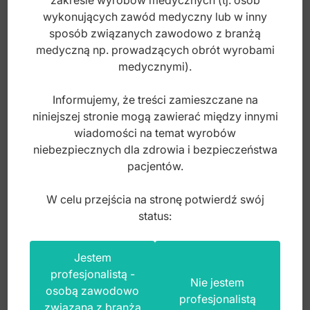
zakresie wyrobów medycznych (tj. osób
wykonujących zawód medyczny lub w inny
sposób związanych zawodowo z branżą
medyczną np. prowadzących obrót wyrobami
Nożyczki Braun-Stadler do episiotomii
medycznymi).
kątowe 140mm
Informujemy, że treści zamieszczane na
niniejszej stronie mogą zawierać między innymi
Index: GO.753.140
wiadomości na temat wyrobów
niebezpiecznych dla zdrowia i bezpieczeństwa
102,00
zł
pacjentów.
brutto
W celu przejścia na stronę potwierdź swój
status:
Jestem
profesjonalistą -
Nie jestem
osobą zawodowo
profesjonalistą
związaną z branżą