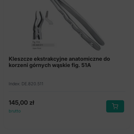
Kleszcze ekstrakcyjne tytanowe
Kleszcze ekstrakcyjne
Kleszcze ekstrakcyjne mod. Atraumatyczny
Syndesmotomy
Century-Line Dźwignie
Kleszcze ekstrakcyjne anatomiczne do
korzeni górnych wąskie fig. 51A
Century-Line Zestawy dźwigni
Dźwignie ząbkowany
Index: DE.820.511
Ergo-Form Dźwignie
145,00
zł
Pensety
brutto