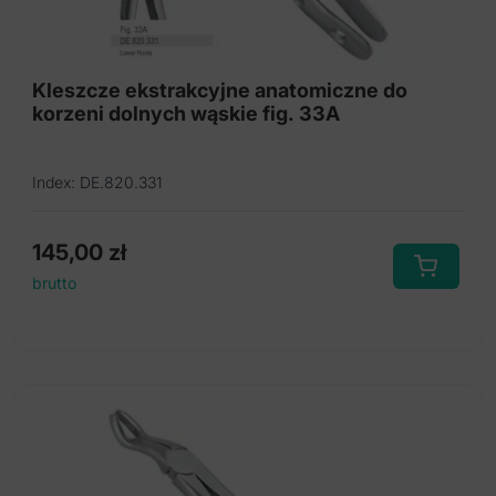
Zestawy instrumentów ekstrakcyjnych
Luksator perio mikro-ząbkowany
Kleszcze ekstrakcyjne anatomiczne do
korzeni dolnych wąskie fig. 33A
Strzykawki
Diamond-Grip Kleszcze ekstrakcyjne mod.
Index: DE.820.331
Europejski
Kleszcze ekstrakcyjne Meissner
145,00
zł
Kleszcze ekstrakcyjne Routurier
brutto
Kleszcze ekstrakcyjne anatomiczne
Kleszcze ekstrakcyjne dla dzieci
Kleszcze ekstrakcyjne mod. Europejski
Kleszcze ekstrakcyjne mod. amerykański
Power-Grip Kleszcze ekstrakcyjne