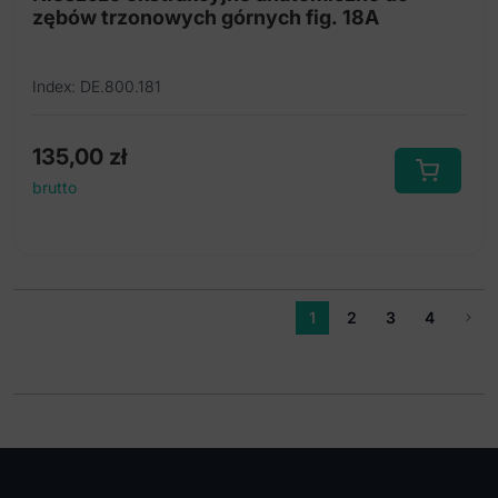
zębów trzonowych górnych fig. 18A
Index: DE.800.181
135,00
zł
brutto
1
2
3
4