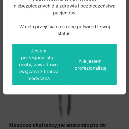
145,00
zł
niebezpiecznych dla zdrowia i bezpieczeństwa
pacjentów.
brutto
W celu przejścia na stronę potwierdź swój
status:
Jestem
profesjonalistą -
Nie jestem
osobą zawodowo
profesjonalistą
związaną z branżą
medyczną
Kleszcze ekstrakcyjne anatomiczne do