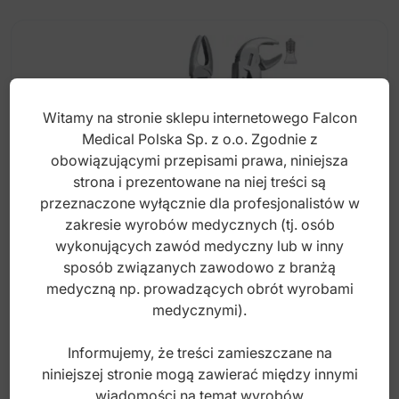
Witamy na stronie sklepu internetowego Falcon
Medical Polska Sp. z o.o. Zgodnie z
obowiązującymi przepisami prawa, niniejsza
strona i prezentowane na niej treści są
przeznaczone wyłącznie dla profesjonalistów w
zakresie wyrobów medycznych (tj. osób
wykonujących zawód medyczny lub w inny
sposób związanych zawodowo z branżą
Kleszcze ekstrakcyjne anatomiczne do
medyczną np. prowadzących obrót wyrobami
zębów trzonowych dolnych fig. 22
medycznymi).
Informujemy, że treści zamieszczane na
Index: DE.820.220
niniejszej stronie mogą zawierać między innymi
wiadomości na temat wyrobów