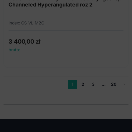
Channeled Hyperangulated roz 2
Index: GS-VL-M2G
3 400,00
zł
brutto
1
2
3
…
20