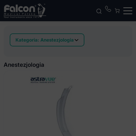
Kategoria:
Anestezjologia
Astra-Vue Videolaryngoskop
Łyżki do laryngoskopu konwencjonalne
Anestezjologia
Łyżki do laryngoskopu swiatlowodowe
Jednorazowe łyżki do laryngoskopu
Zestawy laryngoskopowe konwencjonalne
Zestawy laryngoskopowe światłowodowe
Rękojeść do laryngoskopu
Jednorazowe rękojeść do laryngoskopu