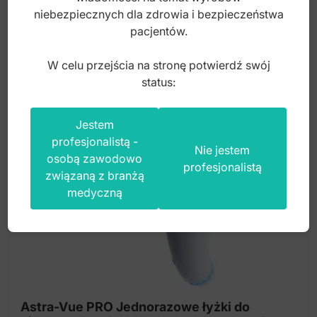
6 000,00
zł
niebezpiecznych dla zdrowia i bezpieczeństwa
pacjentów.
brutto
W celu przejścia na stronę potwierdź swój
status:
Jestem
profesjonalistą -
Nie jestem
osobą zawodowo
profesjonalistą
związaną z branżą
medyczną
Astra-Vue PRO Jednorazowe łyżki do