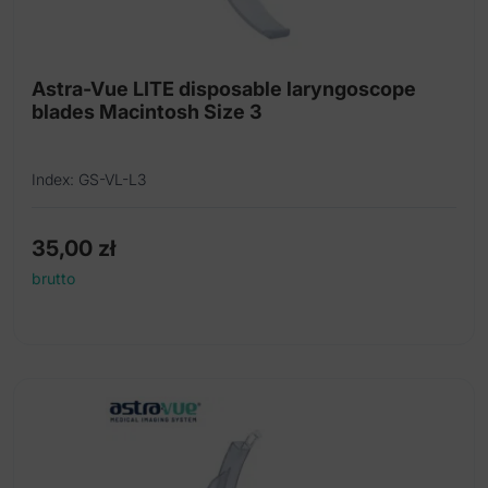
Żarówki do laryngoskopów
Jednorazowe rurki ustno-gardłowe
Astra-Vue LITE disposable laryngoscope
blades Macintosh Size 3
Kleszczyki do języka
Kleszczyki intubacyjne
Index: GS-VL-L3
Rozwieracze szczękowe
35,00
zł
brutto