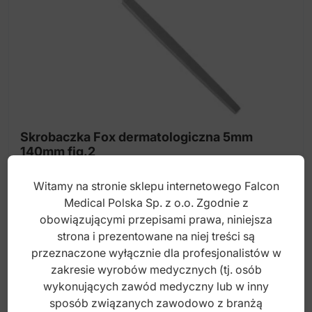
Narzędzi do usuwania zaskórniaków
Narzędzia do piercingu
Nożyczki
Nożyczki do bandaża
Nożyczki do manicure
Skrobaczka Fox dermatologiczna 5mm
Nożyczki do pedicure
140mm fig.2
Nożyczki do skórek
Witamy na stronie sklepu internetowego Falcon
Index: 30-012-02
Nożyczki fryzjerskie
Medical Polska Sp. z o.o. Zgodnie z
obowiązującymi przepisami prawa, niniejsza
Nożyczki fryzjerskie z wkładką z węglika
strona i prezentowane na niej treści są
65,00
zł
spiekanego
przeznaczone wyłącznie dla profesjonalistów w
brutto
Pensety anatomiczne
zakresie wyrobów medycznych (tj. osób
wykonujących zawód medyczny lub w inny
Pensety chirurgiczne
sposób związanych zawodowo z branżą