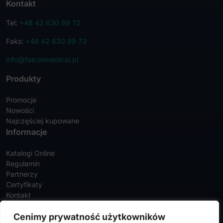
Kontakt
Tel:
+48 42 630 99 72
Faks:
+48 42 630 99 73
info@falconmedical.pl
Produkty
Promocje
Nowości
Najczęściej kupowane
Informacje
Katalogi Online
Regulamin
Partnerzy
Certyfikaty
Kontakt
Twoje konto
Cenimy prywatność użytkowników