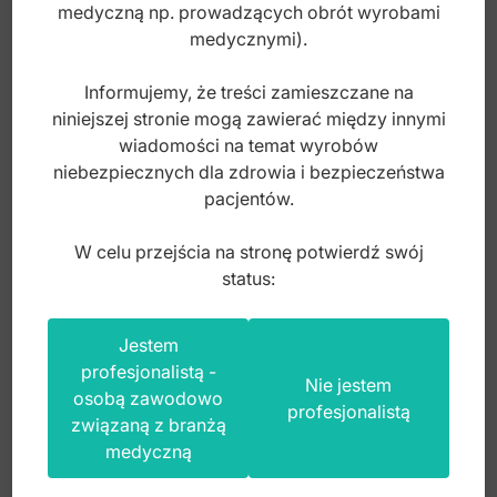
medyczną np. prowadzących obrót wyrobami
Pensety do depilacji
medycznymi).
Pilniczki do paznokci
Informujemy, że treści zamieszczane na
Pilnik podologiczny
niniejszej stronie mogą zawierać między innymi
wiadomości na temat wyrobów
Pilniki do paznokci Black
niebezpiecznych dla zdrowia i bezpieczeństwa
Pojemnik do waty
pacjentów.
Przyrząd do usuwania zrogowaciałego naskórka
W celu przejścia na stronę potwierdź swój
Skrobaczka dermatologiczna
status:
Sondy/Kopytka/Szpatułki
Skrobaczka Fox dermatologiczna 6mm
Jestem
Stojak na kleszcze
140mm fig.3
profesjonalistą -
Nie jestem
osobą zawodowo
Szczypce do gazików
profesjonalistą
związaną z branżą
Index: 30-012-03
Tacki nerka
medyczną
Tacki, stal nierdzewna