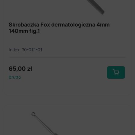
Dłuta/Podważki do paznokci
Dłutka ze stali nierdzewnej
Skrobaczka Fox dermatologiczna 4mm
140mm fig.1
Ekskawatory do paznokci
Fartuchy barberskie
Index: 30-012-01
Kleszcze do cięcia twardego drutu
Kleszcze do ortotyki
65,00
zł
brutto
Kleszczyki naczyniowe
Kopytka do skórek i paznokci
Łyżeczka do zaskórników
Łyżeczki dermatologiczne
Mikroostrza