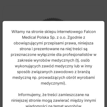
Witamy na stronie sklepu internetowego Falcon
Medical Polska Sp. z o.o. Zgodnie z
obowiązującymi przepisami prawa, niniejsza
strona i prezentowane na niej treści są
przeznaczone wyłącznie dla profesjonalistów w
zakresie wyrobów medycznych (tj. osób
wykonujących zawód medyczny lub w inny
sposób związanych zawodowo z branżą
Rama operacyjna do system haków
medyczną np. prowadzących obrót wyrobami
automatyczne okrągła mała 216mm
medycznymi).
Informujemy, że treści zamieszczane na
Index: BR.818.010
niniejszej stronie mogą zawierać między innymi
wiadomości na temat wyrobów