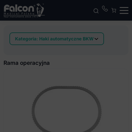
Kategoria:
Haki automatyczne BKW
Haki automatyczne mocowane do stołu
operacyjnego
Rama operacyjna
Łyżka brzuszna haków automatyczne
Rama operacyjna
Ramię horyzontalne
Ramię pionowe
Segment prosty
Zaczep do łyżek