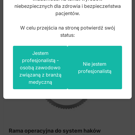
1 800,00
zł
niebezpiecznych dla zdrowia i bezpieczeństwa
pacjentów.
brutto
W celu przejścia na stronę potwierdź swój
status:
Jestem
profesjonalistą -
Nie jestem
osobą zawodowo
profesjonalistą
związaną z branżą
medyczną
Rama operacyjna do system haków