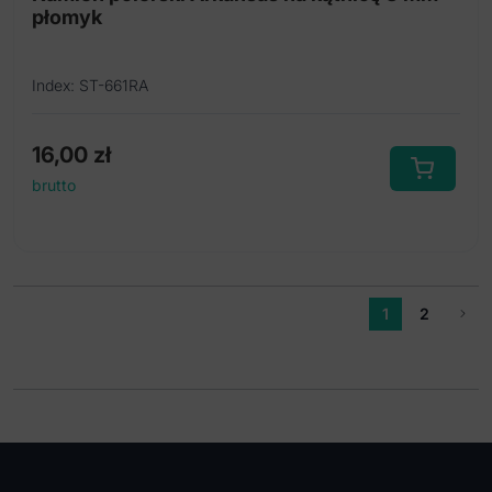
płomyk
Index: ST-661RA
16,00
zł
brutto
1
2