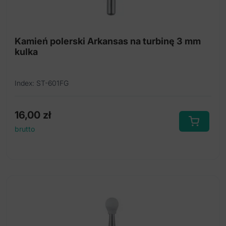
Szczoteczki polerowania na kątnicę
Taśma poliestrowa ścierna
Kamień polerski Arkansas na turbinę 3 mm
Trzystopniowy gumki do polerowania amalgamatu
kulka
oraz stopów metali szlachetnych I nieszlachetnych
Trzystopniowy gumki do polerowania
Index: ST-601FG
kompozytów, kompomerów i glasjonomerów
16,00
zł
Wiertła stomatologiczne
brutto