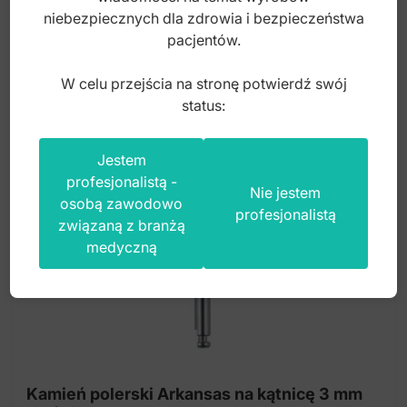
16,00
zł
niebezpiecznych dla zdrowia i bezpieczeństwa
pacjentów.
brutto
W celu przejścia na stronę potwierdź swój
status:
Jestem
profesjonalistą -
Nie jestem
osobą zawodowo
profesjonalistą
związaną z branżą
medyczną
Kamień polerski Arkansas na kątnicę 3 mm