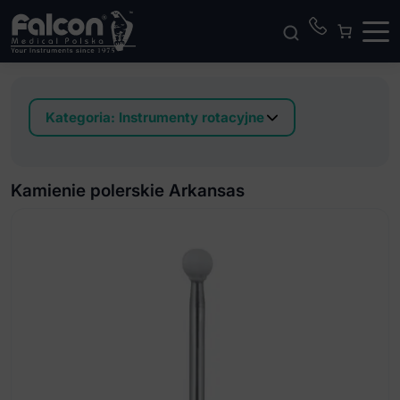
Kategoria:
Instrumenty rotacyjne
Dwustopniowy gumki do polerowania
kompozytów, kompomerów i glasjonomerów
Kamienie polerskie Arkansas
Gumki do polerowania na kątnicę
Jednostopniowy gumki do polerowania
kompozytów I naturalnych zębów
Kamienie polerskie Arkansas
Krążki ścierne do opracowania i polerowania
wypełnień
Pasta polerska