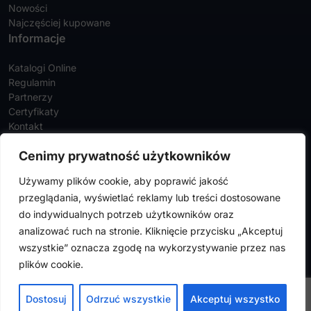
Nowości
Najczęściej kupowane
Informacje
Katalogi Online
Regulamin
Partnerzy
Certyfikaty
Kontakt
Twoje konto
Cenimy prywatność użytkowników
Szczegóły konta
Używamy plików cookie, aby poprawić jakość
Zamówienia
przeglądania, wyświetlać reklamy lub treści dostosowane
Adresy
do indywidualnych potrzeb użytkowników oraz
analizować ruch na stronie. Kliknięcie przycisku „Akceptuj
wszystkie” oznacza zgodę na wykorzystywanie przez nas
FalconMedical © 2024. Wszystkie prawa zastrzeżone |
Polityka
plików cookie.
prywatności
|
Polityka cookies
Design by
VENTI
Dostosuj
Odrzuć wszystkie
Akceptuj wszystko