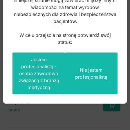
niniejszej stronie mogą zawierać między innymi
wiadomości na temat wyrobów
niebezpiecznych dla zdrowia i bezpieczeństwa
pacjentów.
W celu przejścia na stronę potwierdź swój
status:
Soft-Line Sierp Hygienist fig. 6/7
Jestem
profesjonalistą -
Nie jestem
osobą zawodowo
profesjonalistą
związaną z branżą
Index: DP.786.074
medyczną
75,00
zł
brutto