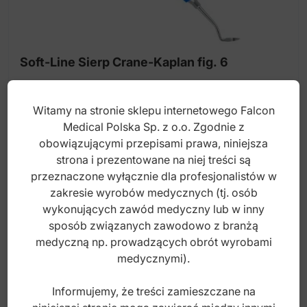
Soft-Line Sierp Crane-Kaplan fig. 6
Witamy na stronie sklepu internetowego Falcon
Index: DP.773.064
Medical Polska Sp. z o.o. Zgodnie z
obowiązującymi przepisami prawa, niniejsza
strona i prezentowane na niej treści są
75,00
zł
przeznaczone wyłącznie dla profesjonalistów w
brutto
zakresie wyrobów medycznych (tj. osób
wykonujących zawód medyczny lub w inny
sposób związanych zawodowo z branżą
medyczną np. prowadzących obrót wyrobami
medycznymi).
Informujemy, że treści zamieszczane na