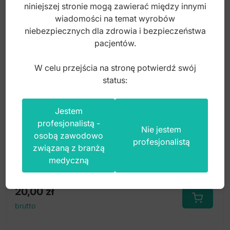
niniejszej stronie mogą zawierać między innymi
wiadomości na temat wyrobów
niebezpiecznych dla zdrowia i bezpieczeństwa
pacjentów.
W celu przejścia na stronę potwierdź swój
status:
Jestem
DIA-DUPLEX Gumka polerska syntetyczna
profesjonalistą -
diamentowa na kątnicę 10.0x2.5mm
Nie jestem
osobą zawodowo
(stopień-1)
profesjonalistą
związaną z branżą
Index: ST-DP104
medyczną
20,00
zł
brutto