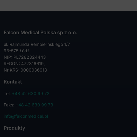
Falcon Medical Polska sp z o.o.
ul. Rajmunda Rembielińskiego 1/7
93-575 Łódź
NIP: PL7282324443
REGON: 472316619,
Nr KRS: 0000036918
Kontakt
Tel:
+48 42 630 99 72
Faks:
+48 42 630 99 73
info@falconmedical.pl
Produkty