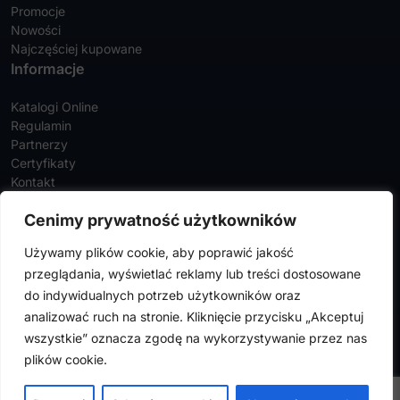
Promocje
Nowości
Najczęściej kupowane
Informacje
Katalogi Online
Regulamin
Partnerzy
Certyfikaty
Kontakt
Twoje konto
Cenimy prywatność użytkowników
Szczegóły konta
Używamy plików cookie, aby poprawić jakość
Zamówienia
przeglądania, wyświetlać reklamy lub treści dostosowane
Adresy
do indywidualnych potrzeb użytkowników oraz
analizować ruch na stronie. Kliknięcie przycisku „Akceptuj
wszystkie” oznacza zgodę na wykorzystywanie przez nas
FalconMedical © 2024. Wszystkie prawa zastrzeżone |
Polityka
plików cookie.
prywatności
|
Polityka cookies