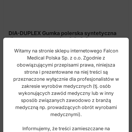
DIA-DUPLEX Gumka polerska syntetyczna
diamentowa na kątnicę 6.0x8.3mm
(stopień-1)
Witamy na stronie sklepu internetowego Falcon
Medical Polska Sp. z o.o. Zgodnie z
Index: ST-DP103
obowiązującymi przepisami prawa, niniejsza
strona i prezentowane na niej treści są
20,00
zł
przeznaczone wyłącznie dla profesjonalistów w
brutto
zakresie wyrobów medycznych (tj. osób
wykonujących zawód medyczny lub w inny
sposób związanych zawodowo z branżą
medyczną np. prowadzących obrót wyrobami
medycznymi).
Informujemy, że treści zamieszczane na