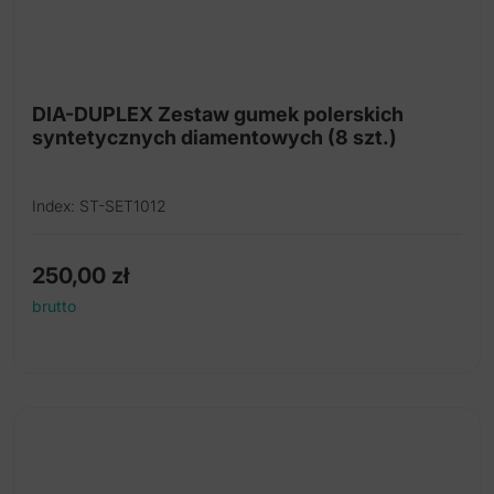
Szczoteczki polerowania na kątnicę
Taśma poliestrowa ścierna
Trzystopniowy gumki do polerowania amalgamatu
DIA-DUPLEX Zestaw gumek polerskich
syntetycznych diamentowych (8 szt.)
oraz stopów metali szlachetnych I nieszlachetnych
Trzystopniowy gumki do polerowania
kompozytów, kompomerów i glasjonomerów
Index: ST-SET1012
Wiertła stomatologiczne
250,00
zł
brutto