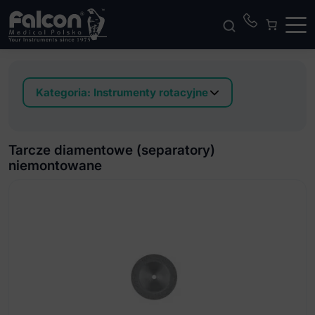
Kategoria:
Instrumenty rotacyjne
Akrylowa komora do obróbki
Dwustopniowy system do polerowania ceramiki
Tarcze diamentowe (separatory)
stopów metali szlachetnych I nieszlachetnych
niemontowane
Dwustopniowy system do polerowania stopów
metali chromu kobaltu
Filce polerskie (krążki i palce)
Filce polerskie twarde na prostnicę
Frezy z bardzo drobnymi krzyżowymi nacięciami
Frezy z bardzo grubymi krzyżowymi nacięciami