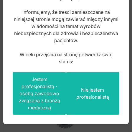
elastyczny niemontowany
Informujemy, że treści zamieszczane na
niniejszej stronie mogą zawierać między innymi
Index: ST-DD005
wiadomości na temat wyrobów
niebezpiecznych dla zdrowia i bezpieczeństwa
pacjentów.
55,00
zł
brutto
W celu przejścia na stronę potwierdź swój
status:
Jestem
profesjonalistą -
Nie jestem
osobą zawodowo
profesjonalistą
związaną z branżą
medyczną