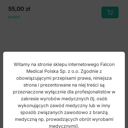
55,00
zł
brutto
Witamy na stronie sklepu internetowego Falcon
Medical Polska Sp. z o.o. Zgodnie z
obowiązującymi przepisami prawa, niniejsza
strona i prezentowane na niej treści są
przeznaczone wyłącznie dla profesjonalistów w
zakresie wyrobów medycznych (tj. osób
wykonujących zawód medyczny lub w inny
sposób związanych zawodowo z branżą
medyczną np. prowadzących obrót wyrobami
medycznymi).
Separator diamentowy ø 22x0.15mm bardzo