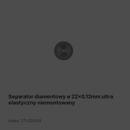
ceramiki
Uniwersalne silikonowe gumki do polerowania
ceramiki stopów metali szlachetnych I
nieszlachetnych
Wiertło diamentowe na prostnicę
Separator diamentowy ø 22x0.12mm ultra
elastyczny niemontowany
Index: ST-DD004