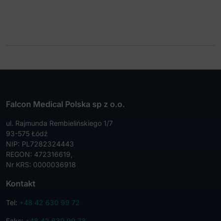
Falcon Medical Polska sp z o.o.
ul. Rajmunda Rembielińskiego 1/7
93-575 Łódź
NIP: PL7282324443
REGON: 472316619,
Nr KRS: 0000036918
Kontakt
Tel:
+48 42 630 99 72
Faks:
+48 42 630 99 73