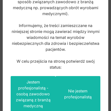
sposób związanych zawodowo z branżą
medyczną np. prowadzących obrót wyrobami
medycznymi).
Informujemy, że treści zamieszczane na
niniejszej stronie mogą zawierać między innymi
wiadomości na temat wyrobów
niebezpiecznych dla zdrowia i bezpieczeństwa
pacjentów.
W celu przejścia na stronę potwierdź swój
status:
Jestem
Deluxe Rurka pojedyncza niezamienna do
profesjonalistą -
przyklejania .022 dół lewy T -0° O 0°
Nie jestem
osobą zawodowo
profesjonalistą
związaną z branżą
Index: DO.2390.20
medyczną