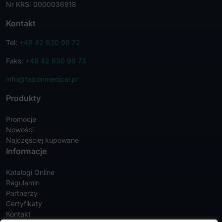
Nr KRS: 0000036918
Kontakt
Tel:
+48 42 630 99 72
Faks:
+48 42 630 99 73
info@falconmedical.pl
Produkty
Promocje
Nowości
Najczęściej kupowane
Informacje
Katalogi Online
Regulamin
Partnerzy
Certyfikaty
Kontakt