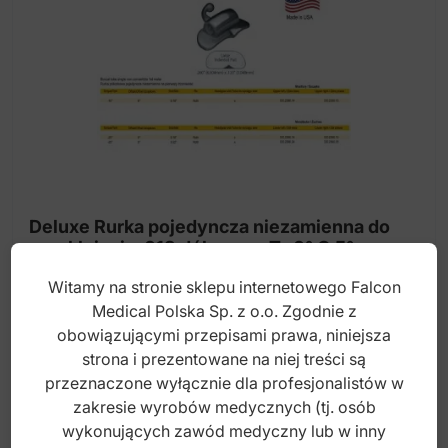
Deluxe Rurka pojedyncza niezamienna do
przyklejania .018 dół prawy T -0° O 5°
Witamy na stronie sklepu internetowego Falcon
Medical Polska Sp. z o.o. Zgodnie z
Index: DO.2390.11
obowiązującymi przepisami prawa, niniejsza
strona i prezentowane na niej treści są
18,00
zł
przeznaczone wyłącznie dla profesjonalistów w
brutto
zakresie wyrobów medycznych (tj. osób
wykonujących zawód medyczny lub w inny