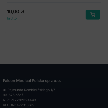
10,00
zł
brutto
Falcon Medical Polska sp z o.o.
ul. Rajmunda Rembielińskiego 1/7
93-575 Łódź
NIP: PL7282324443
REGON: 472316619,