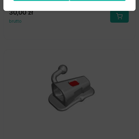
30,00
zł
brutto