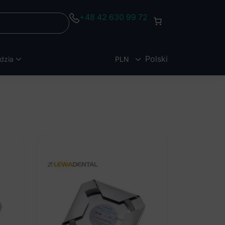
+48 42 630 99 72
Polski
dzia
PLN
EUR