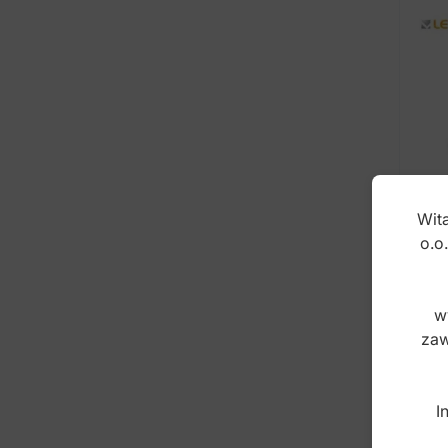
Wita
o.o
Dru
w
0.7
zaw
Inde
I
10