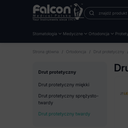
Stomatologia
Medyczne
Ortodoncja
Protet
Strona główna
/
Ortodoncja
/
Drut protetyczny
Dr
Drut protetyczny
Drut protetyczny miękki
Drut protetyczny sprężysto-
twardy
Drut protetyczny twardy