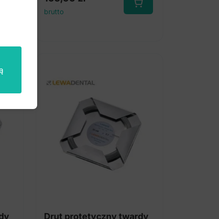
brutto
ą
rdy
Drut protetyczny twardy