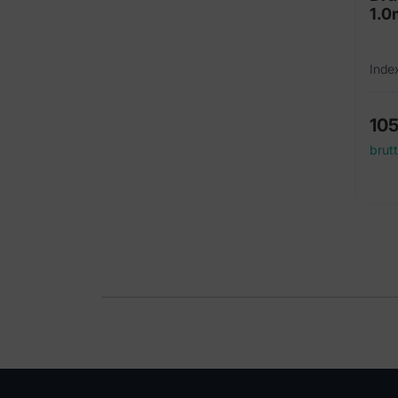
1.0
Inde
10
brut