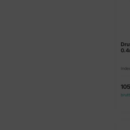
Dru
0.4
Inde
10
brut