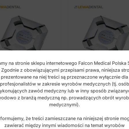
my na stronie sklepu internetowego Falcon Medical Polska 
. Zgodnie z obowiązującymi przepisami prawa, niniejsza stro
prezentowane na niej treści są przeznaczone wyłącznie dla
profesjonalistów w zakresie wyrobów medycznych (tj. osó
t protetyczny twardy
Drut protetyczny twa
ykonujących zawód medyczny lub w inny sposób związany
mm, długość 30m
0.8mm, długość 20m
odowo z branżą medyczną np. prowadzących obrót wyro
medycznymi).
x: L807
Index: L808
nformujemy, że treści zamieszczane na niniejszej stronie mo
zawierać między innymi wiadomości na temat wyrobów
5,00
zł
105,00
zł