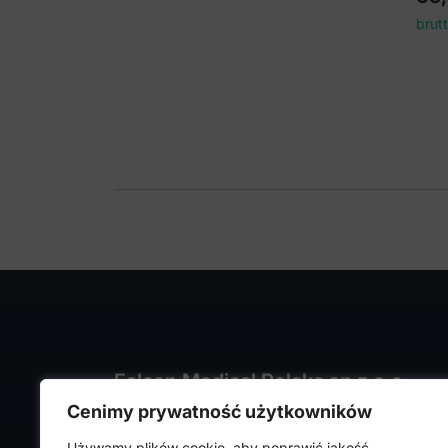
brut
Falcon Medical Polska sp z o.o.
Cenimy prywatność użytkowników
ul. Rajmunda Rembielińskiego 1/7
Używamy plików cookie, aby poprawić jakość