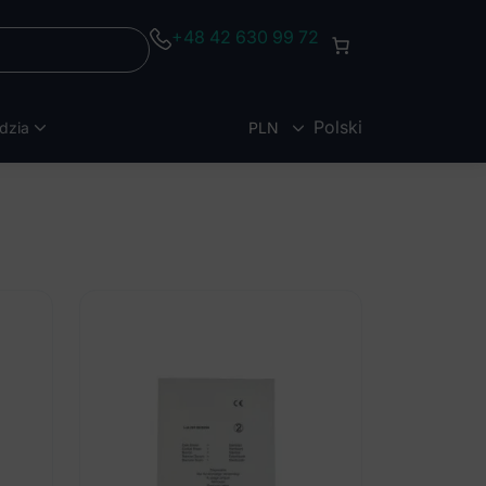
+48 42 630 99 72
Polski
dzia
PLN
EUR