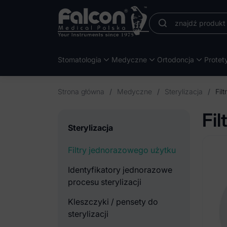
Stomatologia
Medyczne
Ortodoncja
Protet
Strona główna
/
Medyczne
/
Sterylizacja
/
Fil
Fi
Sterylizacja
Filtry jednorazowego użytku
Identyfikatory jednorazowe
procesu sterylizacji
Kleszczyki / pensety do
sterylizacji