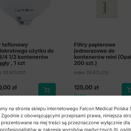
tr teflonowy
Filtry papierowe
lokrotnego użytku do
jednorazowe do
 3/4 1/2 kontenerów
kontenerów mini (Opa
gły , 1 szt
200 szt.)
x: SS.673.020
Index: SS.672.010
0,00
zł
125,00
zł
to
brutto
my na stronie sklepu internetowego Falcon Medical Polska 
. Zgodnie z obowiązującymi przepisami prawa, niniejsza stro
prezentowane na niej treści są przeznaczone wyłącznie dla
profesjonalistów w zakresie wyrobów medycznych (tj. osó