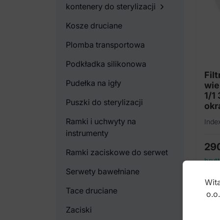
kontenery do sterylizacji
Kosze druciane
Plomba transportowa
Podkładka silikonowa
Fil
Pudełka na igły
wie
1/1
Puszki do sterylizacji
okrą
Ramki i uchwyty na
Inde
instrumenty
29
Ramki zaciskowe do serwet
brut
Serwety bawełniane
Wita
Tace druciane
o.o
Zaciski