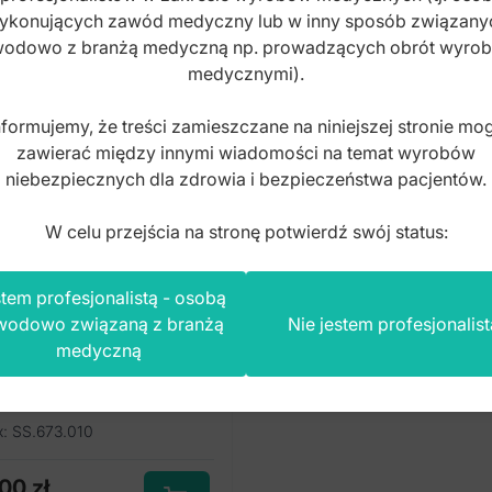
ykonujących zawód medyczny lub w inny sposób związany
odowo z branżą medyczną np. prowadzących obrót wyro
medycznymi).
nformujemy, że treści zamieszczane na niniejszej stronie mo
zawierać między innymi wiadomości na temat wyrobów
niebezpiecznych dla zdrowia i bezpieczeństwa pacjentów.
W celu przejścia na stronę potwierdź swój status:
tem profesjonalistą - osobą
wodowo związaną z branżą
Nie jestem profesjonalist
try papierowe
norazowe do 1/1 3/4
medyczną
 kontenerów (Opak.
 szt.)
x: SS.673.010
,00
zł