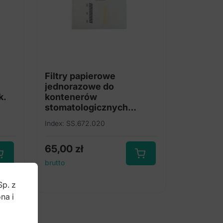
Filtry papierowe
jednorazowe do
k.
kontenerów
stomatologicznych
(Opak. 100 szt.)
Index: SS.672.020
65,00
zł
brutto
Sp. z
na i
b