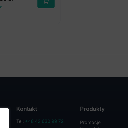
to
Kontakt
Produkty
Tel:
+48 42 630 99 72
Promocje