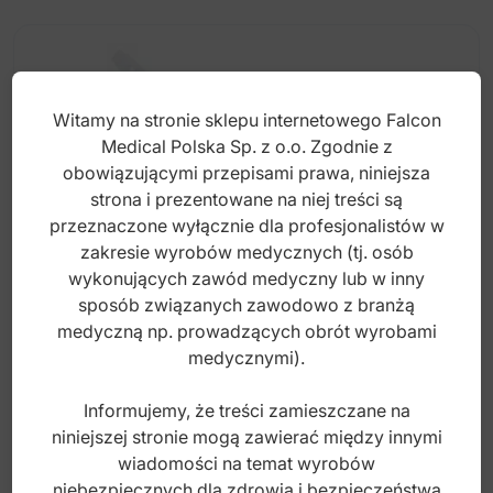
Witamy na stronie sklepu internetowego Falcon
Medical Polska Sp. z o.o. Zgodnie z
obowiązującymi przepisami prawa, niniejsza
strona i prezentowane na niej treści są
przeznaczone wyłącznie dla profesjonalistów w
zakresie wyrobów medycznych (tj. osób
wykonujących zawód medyczny lub w inny
sposób związanych zawodowo z branżą
medyczną np. prowadzących obrót wyrobami
Impactor for dynamic hip screws with
medycznymi).
replaceable insert
Informujemy, że treści zamieszczane na
niniejszej stronie mogą zawierać między innymi
Index: U-2320
wiadomości na temat wyrobów
niebezpiecznych dla zdrowia i bezpieczeństwa