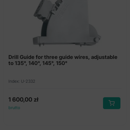
Kleszcze do tkanki martwej
Kościotrzymacze
Łyżeczki kostne
Młoteki kostne
Nóż do łąkotki
Drill Guide for three guide wires, adjustable
Osteotom
to 135°, 140°, 145°, 150°
Pilniki kostne
Index: U-2332
Raspator
Ręka ołowiana
1 600,00
zł
Skrobaczki kostne
brutto
Kleszcze do trzymania drutu
Kleszczyki do chrząstek