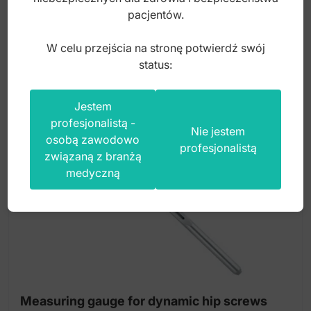
145,00
zł
pacjentów.
brutto
W celu przejścia na stronę potwierdź swój
status:
Jestem
profesjonalistą -
Nie jestem
osobą zawodowo
profesjonalistą
związaną z branżą
medyczną
Measuring gauge for dynamic hip screws