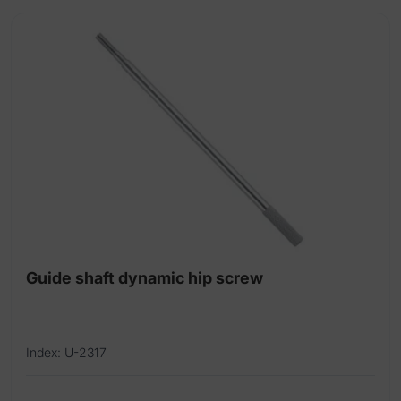
Ustalacze odłamów kości
Prowadnice do drutu
Guide shaft dynamic hip screw
Index: U-2317