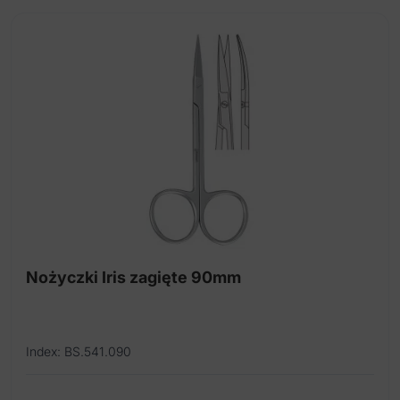
Delikatne nożyczki
Delikatne nożyczki tytanowe
Haki chirurgiczne zębny
Igłotrzymacz tytanowy
Kleszczyki naczyniowe tytanowe
Nożyczki chirurgiczne
Nożyczki operacyjne
Nożyczki preparacyjne
Nożyczki Iris zagięte 90mm
Index: BS.541.090