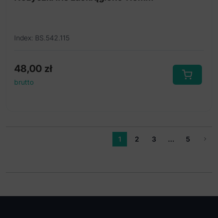
Index: BS.542.115
48,00
zł
brutto
1
2
3
…
5