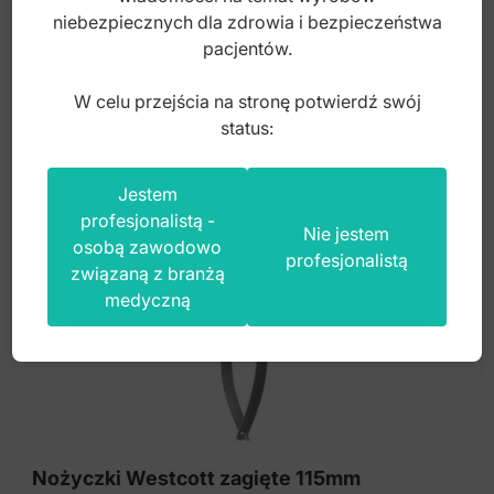
155,00
zł
niebezpiecznych dla zdrowia i bezpieczeństwa
pacjentów.
brutto
W celu przejścia na stronę potwierdź swój
status:
Jestem
profesjonalistą -
Nie jestem
osobą zawodowo
profesjonalistą
związaną z branżą
medyczną
Nożyczki Westcott zagięte 115mm