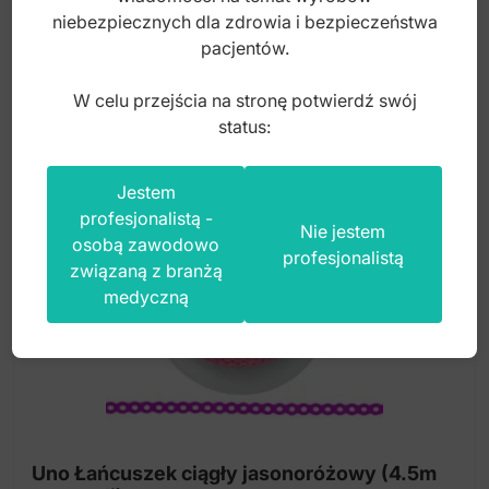
75,00
zł
niebezpiecznych dla zdrowia i bezpieczeństwa
pacjentów.
brutto
W celu przejścia na stronę potwierdź swój
status:
Jestem
profesjonalistą -
Nie jestem
osobą zawodowo
profesjonalistą
związaną z branżą
medyczną
Uno Łańcuszek ciągły jasonoróżowy (4.5m