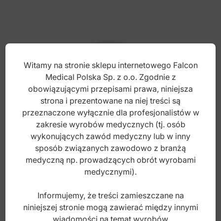
Witamy na stronie sklepu internetowego Falcon
Medical Polska Sp. z o.o. Zgodnie z
obowiązującymi przepisami prawa, niniejsza
strona i prezentowane na niej treści są
przeznaczone wyłącznie dla profesjonalistów w
zakresie wyrobów medycznych (tj. osób
wykonujących zawód medyczny lub w inny
sposób związanych zawodowo z branżą
Uno Łańcuszek ciągły czerwony (4.5m na
medyczną np. prowadzących obrót wyrobami
szpuli)
medycznymi).
Informujemy, że treści zamieszczane na
Index: DO.5760.47
niniejszej stronie mogą zawierać między innymi
wiadomości na temat wyrobów