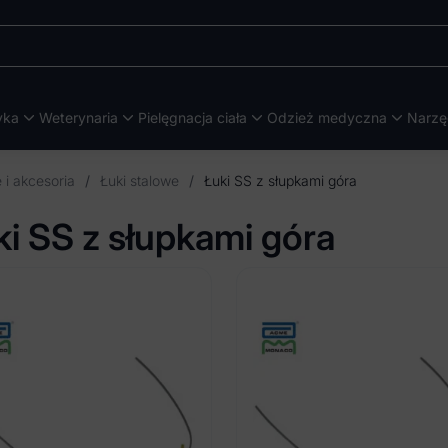
yka
Weterynaria
Pielęgnacja ciała
Odzież medyczna
Narzę
 i akcesoria
/
Łuki stalowe
/
Łuki SS z słupkami góra
ki SS z słupkami góra