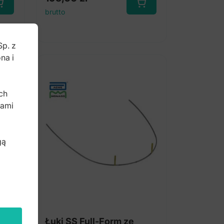
brutto
Sp. z
na i
b
ch
bami
gą
Łuki SS Full-Form ze