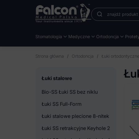
Stomatologia
Medyczne
Ortodoncja
Protet
Strona główna
/
Ortodoncja
/
Łuki ortodontyczne
Łu
Łuki stalowe
Bio-SS Łuki SS bez niklu
Łuki SS Full-Form
Łuki stalowe plecione 8-nitek
Łuki SS retrakcyjne Keyhole 2