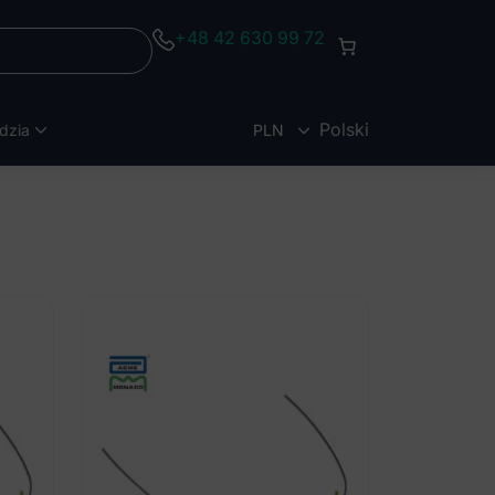
+48 42 630 99 72
Polski
dzia
PLN
EUR