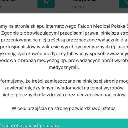
to
brutto
my na stronie sklepu internetowego Falcon Medical Polska 
. Zgodnie z obowiązującymi przepisami prawa, niniejsza stro
prezentowane na niej treści są przeznaczone wyłącznie dla
profesjonalistów w zakresie wyrobów medycznych (tj. osó
ykonujących zawód medyczny lub w inny sposób związany
odowo z branżą medyczną np. prowadzących obrót wyro
medycznymi).
nformujemy, że treści zamieszczane na niniejszej stronie mo
zawierać między innymi wiadomości na temat wyrobów
niebezpiecznych dla zdrowia i bezpieczeństwa pacjentów.
W celu przejścia na stronę potwierdź swój status:
tem profesjonalistą - osobą
i SS Full-Form ze
Łuki SS Full-Form ze