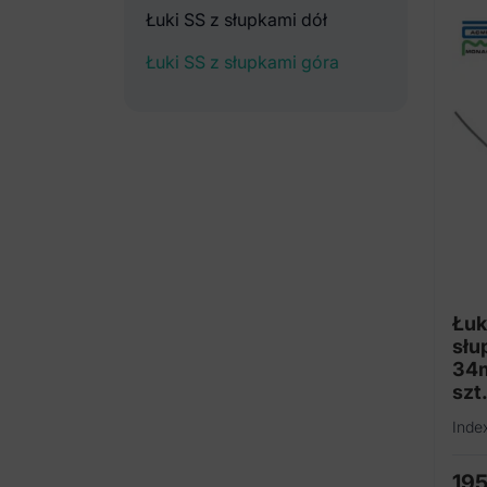
Łuki SS z słupkami dół
Łuki SS z słupkami góra
Łuk
słu
34m
szt.
Inde
19