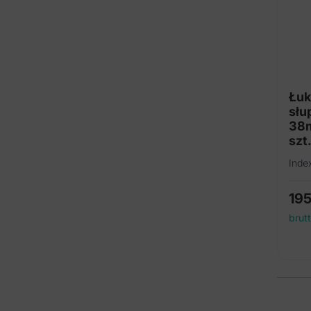
Łuk
słu
38m
szt.
Inde
19
brut