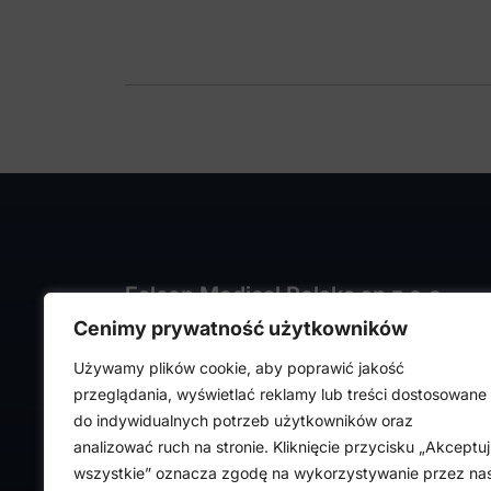
Falcon Medical Polska sp z o.o.
Cenimy prywatność użytkowników
ul. Rajmunda Rembielińskiego 1/7
93-575 Łódź
Używamy plików cookie, aby poprawić jakość
NIP: PL7282324443
przeglądania, wyświetlać reklamy lub treści dostosowane
REGON: 472316619,
do indywidualnych potrzeb użytkowników oraz
Nr KRS: 0000036918
analizować ruch na stronie. Kliknięcie przycisku „Akceptuj
wszystkie” oznacza zgodę na wykorzystywanie przez na