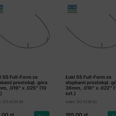
i SS Full-Form ze
Łuki SS Full-Form ze
pkami prostokąt. góra
słupkami prostokąt. g
m, .019" x .025" (10
36mm, .016" x .022" (
)
szt.)
x: DO.4234.95
Index: DO.4236.62
5,00
zł
195,00
zł