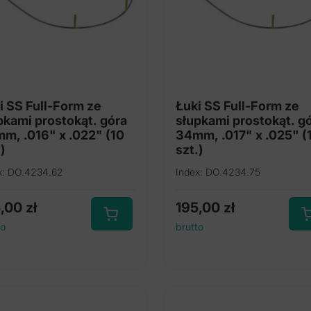
i SS Full-Form ze
Łuki SS Full-Form ze
pkami prostokąt. góra
słupkami prostokąt. g
m, .016" x .022" (10
34mm, .017" x .025" (
)
szt.)
x: DO.4234.62
Index: DO.4234.75
5,00
zł
195,00
zł
to
brutto