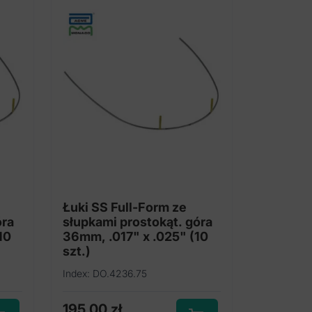
Łuki SS Full-Form ze
óra
słupkami prostokąt. góra
10
36mm, .017" x .025" (10
szt.)
Index: DO.4236.75
195,00
zł