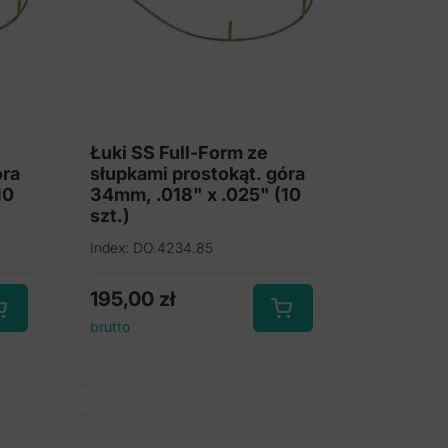
Łuki SS Full-Form ze
óra
słupkami prostokąt. góra
10
34mm, .018" x .025" (10
szt.)
Index: DO.4234.85
195,00
zł
brutto