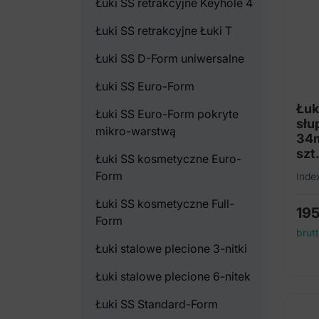
Łuki SS retrakcyjne Keyhole 4
Łuki SS retrakcyjne Łuki T
Łuki SS D-Form uniwersalne
Łuki SS Euro-Form
Łuk
Łuki SS Euro-Form pokryte
słu
mikro-warstwą
34m
szt.
Łuki SS kosmetyczne Euro-
Form
Inde
Łuki SS kosmetyczne Full-
19
Form
brut
Łuki stalowe plecione 3-nitki
Łuki stalowe plecione 6-nitek
Łuki SS Standard-Form