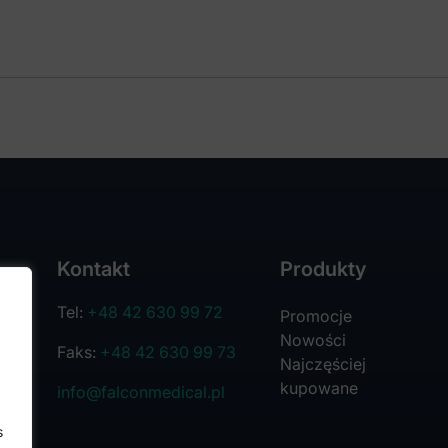
Kontakt
Produkty
Tel:
+48 42 630 99 72
Promocje
Nowości
Faks:
+48 42 630 99 73
Najczęściej
kupowane
info@falconmedical.pl
s