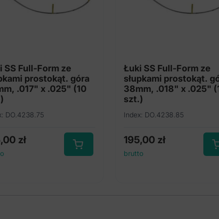
i SS Full-Form ze
Łuki SS Full-Form ze
pkami prostokąt. góra
słupkami prostokąt. g
m, .017" x .025" (10
38mm, .018" x .025" (
)
szt.)
x: DO.4238.75
Index: DO.4238.85
5,00
zł
195,00
zł
to
brutto