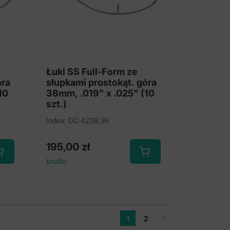
Łuki SS Full-Form ze
óra
słupkami prostokąt. góra
10
38mm, .019" x .025" (10
szt.)
Index: DO.4238.95
195,00
zł
brutto
1
2