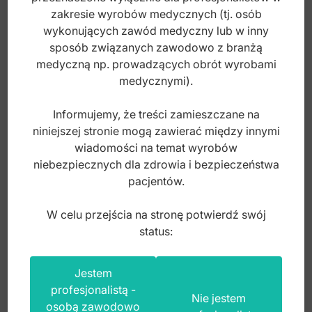
zakresie wyrobów medycznych (tj. osób
brutto
wykonujących zawód medyczny lub w inny
sposób związanych zawodowo z branżą
medyczną np. prowadzących obrót wyrobami
medycznymi).
Informujemy, że treści zamieszczane na
niniejszej stronie mogą zawierać między innymi
wiadomości na temat wyrobów
niebezpiecznych dla zdrowia i bezpieczeństwa
pacjentów.
W celu przejścia na stronę potwierdź swój
status:
Jestem
Kleszcze ekstrakcyjne anatomiczne do
profesjonalistą -
Nie jestem
zębów mądrości dolnych fig. 79
osobą zawodowo