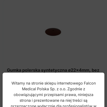
Gumka polerska syntetyczna ø22x4mm, bez
lateksu (stopień-1)
Witamy na stronie sklepu internetowego Falcon
Medical Polska Sp. z o.o. Zgodnie z
Index: ST-S093
obowiązującymi przepisami prawa, niniejsza
strona i prezentowane na niej treści są
2,70
zł
przeznaczone wyłącznie dla profesjonalistów w