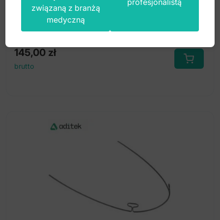
profesjonalistą
związaną z branżą
medyczną
Index: DE.820.790
145,00
zł
brutto