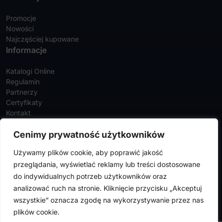
Promocje
Nowości
Najczęściej kupowane
Informacje
Katalogi Online
Regulamin
Partnerzy
Certyfikaty
Kontakt
Twoje konto
Cenimy prywatność użytkowników
Szczegóły konta
Używamy plików cookie, aby poprawić jakość
Zamówienia
przeglądania, wyświetlać reklamy lub treści dostosowane
Adresy
do indywidualnych potrzeb użytkowników oraz
analizować ruch na stronie. Kliknięcie przycisku „Akceptuj
wszystkie” oznacza zgodę na wykorzystywanie przez nas
FalconMedical © 2024. Wszystkie prawa zastrzeżone |
Polityka
plików cookie.
prywatności
|
Polityka cookies