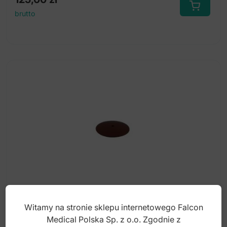
brutto
Witamy na stronie sklepu internetowego Falcon
Gumka polerska syntetyczna ø22x4mm, bez
Medical Polska Sp. z o.o. Zgodnie z
lateksu (stopień-1)