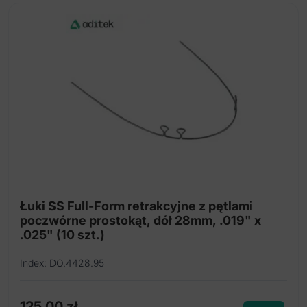
Łuki SS Full-Form retrakcyjne z pętlami
poczwórne prostokąt, dół 28mm, .019" x
.025" (10 szt.)
Index: DO.4428.95
125,00
zł