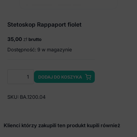
Stetoskop Rappaport fiolet
35,00
zł
brutto
Dostępność: 9 w magazynie
ilość
DODAJ DO KOSZYKA
Stetoskop
Rappaport
fiolet
SKU:
BA.1200.04
Klienci którzy zakupili ten produkt kupili również