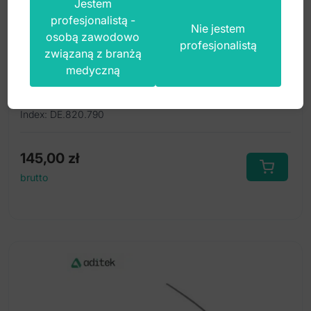
Jestem
profesjonalistą -
Nie jestem
osobą zawodowo
profesjonalistą
związaną z branżą
Kleszcze ekstrakcyjne anatomiczne do
medyczną
zębów mądrości dolnych fig. 79
Index: DE.820.790
145,00
zł
brutto