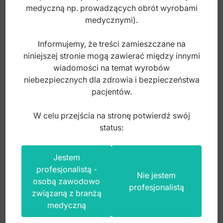
medyczną np. prowadzących obrót wyrobami
medycznymi).
Informujemy, że treści zamieszczane na
niniejszej stronie mogą zawierać między innymi
wiadomości na temat wyrobów
Easy-Color Ekskawator 2mm, fig. 65/66
niebezpiecznych dla zdrowia i bezpieczeństwa
pacjentów.
Index: DR.608.131
W celu przejścia na stronę potwierdź swój
status:
95,00
zł
Jestem
brutto
profesjonalistą -
Nie jestem
osobą zawodowo
profesjonalistą
związaną z branżą
medyczną