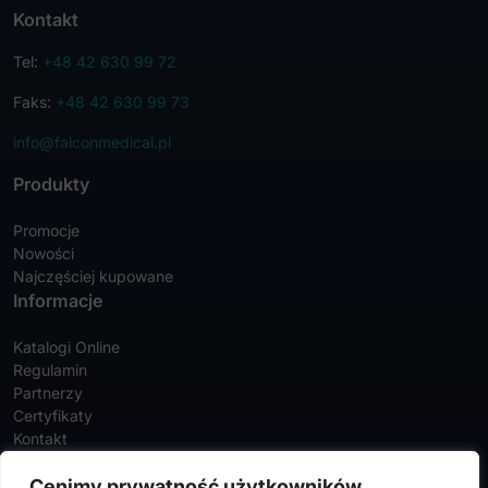
Kontakt
Tel:
+48 42 630 99 72
Faks:
+48 42 630 99 73
info@falconmedical.pl
Produkty
Promocje
Nowości
Najczęściej kupowane
Informacje
Katalogi Online
Regulamin
Partnerzy
Certyfikaty
Kontakt
Twoje konto
Cenimy prywatność użytkowników