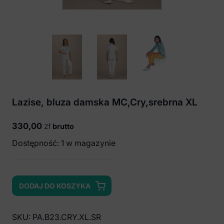
Lazise, bluza damska MC,Cry,srebrna XL
330,00
zł
brutto
Dostępność: 1 w magazynie
DODAJ DO KOSZYKA
ilość
Lazise,
bluza
SKU:
PA.B23.CRY.XL.SR