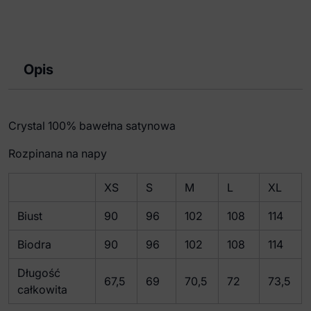
damska
MC,Cry,srebrna
XL
Opis
Crystal 100% bawełna satynowa
Rozpinana na napy
XS
S
M
L
XL
Biust
90
96
102
108
114
Biodra
90
96
102
108
114
Długość
67,5
69
70,5
72
73,5
całkowita