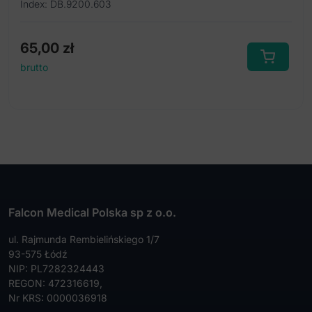
Index: DB.9200.603
65,00
zł
brutto
Falcon Medical Polska sp z o.o.
ul. Rajmunda Rembielińskiego 1/7
93-575 Łódź
NIP: PL7282324443
REGON: 472316619,
Nr KRS: 0000036918