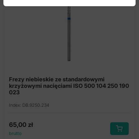
Frezy niebieskie ze standardowymi
krzyżowymi nacięciami ISO 500 104 250 190
023
Index: DB.9250.234
65,00
zł
brutto