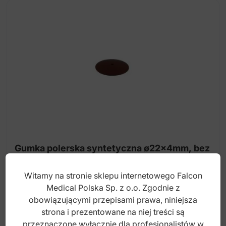
Gumka polerska syntetyczna ø22x4mm, bez
lateksu (stopień-1)
Witamy na stronie sklepu internetowego Falcon
Medical Polska Sp. z o.o. Zgodnie z
Index: ST-S093
obowiązującymi przepisami prawa, niniejsza
strona i prezentowane na niej treści są
2,70
zł
przeznaczone wyłącznie dla profesjonalistów w