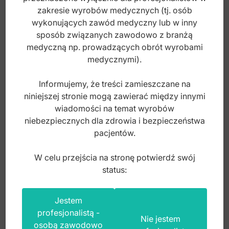
zakresie wyrobów medycznych (tj. osób
brutto
wykonujących zawód medyczny lub w inny
sposób związanych zawodowo z branżą
medyczną np. prowadzących obrót wyrobami
medycznymi).
Informujemy, że treści zamieszczane na
niniejszej stronie mogą zawierać między innymi
wiadomości na temat wyrobów
niebezpiecznych dla zdrowia i bezpieczeństwa
pacjentów.
W celu przejścia na stronę potwierdź swój
status:
Jestem
Kleszcze ekstrakcyjne anatomiczne do
profesjonalistą -
Nie jestem
zębów mądrości dolnych fig. 79
osobą zawodowo