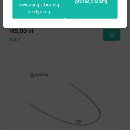
profesjonalistą
związaną z branżą
medyczną
Index: DE.820.790
145,00
zł
brutto