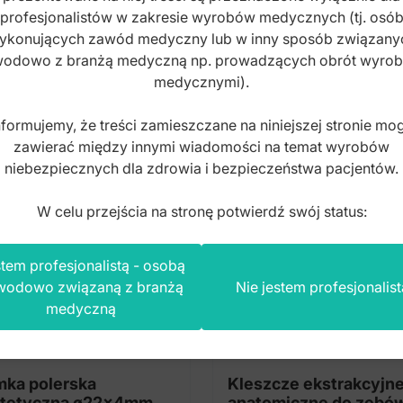
profesjonalistów w zakresie wyrobów medycznych (tj. osó
10
n produkt kupili również
ykonujących zawód medyczny lub w inny sposób związany
szt.)
odowo z branżą medyczną np. prowadzących obrót wyro
medycznymi).
nformujemy, że treści zamieszczane na niniejszej stronie mo
zawierać między innymi wiadomości na temat wyrobów
niebezpiecznych dla zdrowia i bezpieczeństwa pacjentów.
W celu przejścia na stronę potwierdź swój status:
tem profesjonalistą - osobą
wodowo związaną z branżą
Nie jestem profesjonalist
medyczną
ka polerska
Kleszcze ekstrakcyjn
tetyczna ø22x4mm,
anatomiczne do zębó