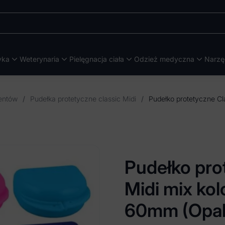
yka
Weterynaria
Pielęgnacja ciała
Odzież medyczna
Narzę
jentów
/
Pudełka protetyczne classic Midi
/
Pudełko pro
Midi mix ko
60mm (Opak.