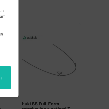
b
ch
bami
gą
ą
e
Łuki SS Full-Form
w
retrakcyjne z pętlami T