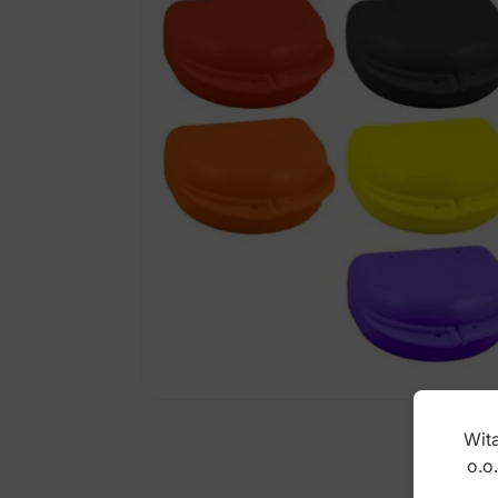
Wita
o.o