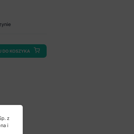
zynie
J DO KOSZYKA
Sp. z
na i