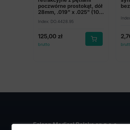
poczwórne prostokąt, dół
bez
28mm, .019" x .025" (10
szt.)
Inde
Index: DO.4428.95
125,00
zł
2,
brutto
brut
Falcon Medical Polska sp z o.o.