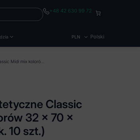
+48 42 630 99 72
Polski
dzia
PLN
EUR
Pudełko protetyczne Classic Midi mix kolorów 32 x 70 x 60mm (Opak. 10 szt.)
tetyczne Classic
lorów 32 x 70 x
 10 szt.)