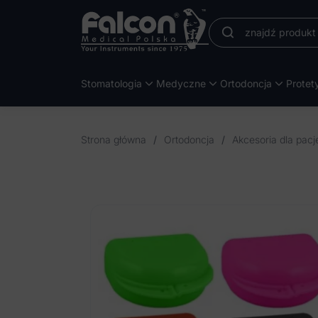
Stomatologia
Medyczne
Ortodoncja
Protet
Strona główna
/
Ortodoncja
/
Akcesoria dla pac