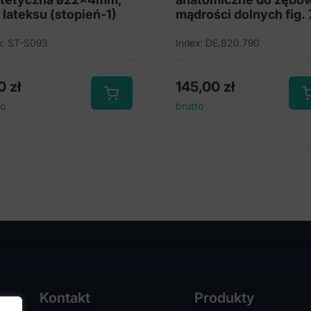
 lateksu (stopień-1)
mądrości dolnych fig.
x: ST-S093
Index: DE.820.790
70
zł
145,00
zł
to
brutto
Kontakt
Produkty