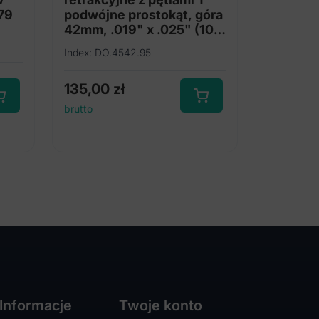
 79
podwójne prostokąt, góra
42mm, .019" x .025" (10
szt.)
Index: DO.4542.95
135,00
zł
brutto
Informacje
Twoje konto