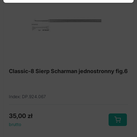
Classic-8 Sierp Scharman jednostronny fig.6
Index: DP.924.067
35,00
zł
brutto