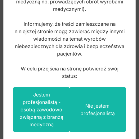
medyczną np. prowadzących obrót wyrobami
medycznymi).
Informujemy, że treści zamieszczane na
niniejszej stronie mogą zawierać między innymi
Sprężynka torkująca średnia .016" x .022"
wiadomości na temat wyrobów
(Opak. 5 szt.)
niebezpiecznych dla zdrowia i bezpieczeństwa
pacjentów.
Index: DO.5187.62
W celu przejścia na stronę potwierdź swój
status:
55,00
zł
brutto
Jestem
profesjonalistą -
Nie jestem
osobą zawodowo
profesjonalistą
związaną z branżą
medyczną