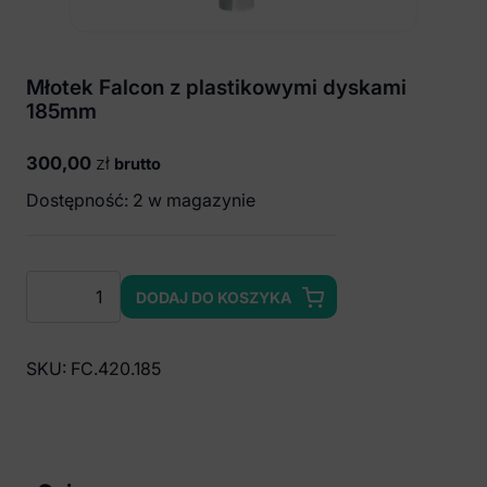
Młotek Falcon z plastikowymi dyskami
185mm
300,00
zł
brutto
Dostępność: 2 w magazynie
ilość
DODAJ DO KOSZYKA
Młotek
Falcon
z
SKU:
FC.420.185
plastikowymi
dyskami
185mm