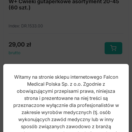
W+ Ćwieki gutaperkowe asortyment 20-45
(60 szt.)
Index: DR.1533.00
29,00
zł
brutto
Witamy na stronie sklepu internetowego Falcon
Medical Polska Sp. z o.o. Zgodnie z
obowiązującymi przepisami prawa, niniejsza
strona i prezentowane na niej treści są
przeznaczone wyłącznie dla profesjonalistów w
zakresie wyrobów medycznych (tj. osób
wykonujących zawód medyczny lub w inny
sposób związanych zawodowo z branżą