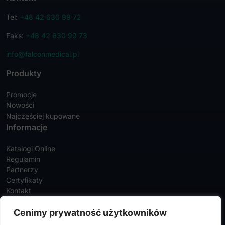
Tel:
+48 42 630 99 72
Faks:
+48 42 630 99 73
info@falconmedical.pl
Produkty
Promocje
Nowości
Najczęściej kupowane
Informacje
Katalogi Online
Regulamin
Partnerzy
Certyfikaty
Kontakt
Twoje konto
Cenimy prywatność użytkowników
Szczegóły konta