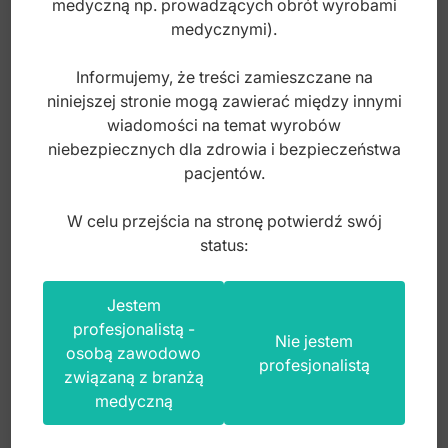
medyczną np. prowadzących obrót wyrobami
medycznymi).
Informujemy, że treści zamieszczane na
niniejszej stronie mogą zawierać między innymi
Rozwierak do pyska duży 115mm fig 1
wiadomości na temat wyrobów
niebezpiecznych dla zdrowia i bezpieczeństwa
pacjentów.
Index: DV.310.115
W celu przejścia na stronę potwierdź swój
status:
300,00
zł
brutto
Jestem
profesjonalistą -
Nie jestem
osobą zawodowo
profesjonalistą
związaną z branżą
medyczną