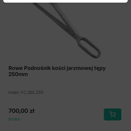
Rowe Podnośnik kości jarzmowej tępy
250mm
Index: FC.355.250
700,00
zł
brutto