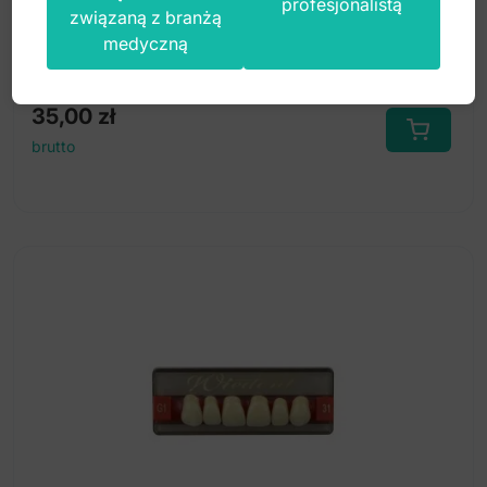
profesjonalistą
związaną z branżą
medyczną
Index: DP.924.067
35,00
zł
brutto