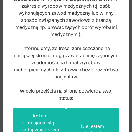
zakresie wyrobów medycznych (tj. osób
brutto
wykonujących zawód medyczny lub w inny
sposób związanych zawodowo z branżą
medyczną np. prowadzących obrót wyrobami
medycznymi).
Informujemy, że treści zamieszczane na
niniejszej stronie mogą zawierać między innymi
wiadomości na temat wyrobów
niebezpiecznych dla zdrowia i bezpieczeństwa
pacjentów.
W celu przejścia na stronę potwierdź swój
status:
Jestem
Classic-8 Sierp Scharman jednostronny fig.6
profesjonalistą -
Nie jestem
osobą zawodowo