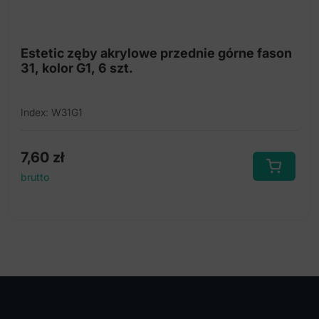
Estetic zęby akrylowe przednie górne fason
31, kolor G1, 6 szt.
Index: W31G1
7,60
zł
brutto