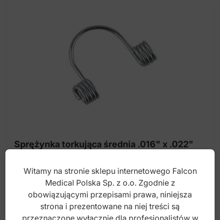
Sprężynka torkująca średnia .016" x .022"
(Opak. 5 szt.)
Witamy na stronie sklepu internetowego Falcon
Medical Polska Sp. z o.o. Zgodnie z
Index: DO.5187.62
obowiązującymi przepisami prawa, niniejsza
strona i prezentowane na niej treści są
55,00
zł
przeznaczone wyłącznie dla profesjonalistów w