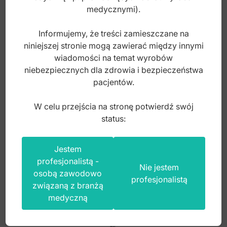
medycznymi).
Informujemy, że treści zamieszczane na
niniejszej stronie mogą zawierać między innymi
Easy-Color Ekskawator 2mm, fig. 65/66
wiadomości na temat wyrobów
niebezpiecznych dla zdrowia i bezpieczeństwa
pacjentów.
Index: DR.608.131
W celu przejścia na stronę potwierdź swój
status:
95,00
zł
brutto
Jestem
profesjonalistą -
Nie jestem
osobą zawodowo
profesjonalistą
związaną z branżą
medyczną