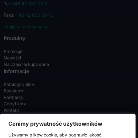
Tel:
+48 42 630 99 72
Faks:
+48 42 630 99 73
info@falconmedical.pl
Produkty
Promocje
Nowości
Najczęściej kupowane
Informacje
Katalogi Online
Regulamin
Partnerzy
Certyfikaty
Kontakt
Twoje konto
Cenimy prywatność użytkowników
Szczegóły konta
Używamy plików cookie, aby poprawić jakość
Zamówienia