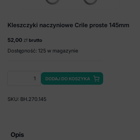
Kleszczyki naczyniowe Crile proste 145mm
52,00
zł
brutto
Dostępność: 125 w magazynie
ilość
DODAJ DO KOSZYKA
Kleszczyki
naczyniowe
Crile
SKU:
BH.270.145
proste
145mm
Opis