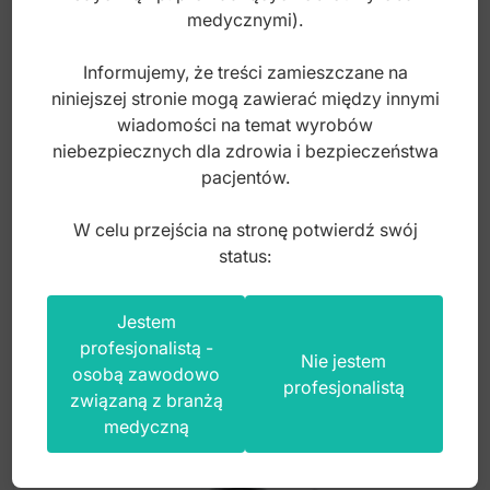
medycznymi).
Informujemy, że treści zamieszczane na
niniejszej stronie mogą zawierać między innymi
Rozwierak dla psów średni 145mm
wiadomości na temat wyrobów
niebezpiecznych dla zdrowia i bezpieczeństwa
pacjentów.
Index: DV.006.145
W celu przejścia na stronę potwierdź swój
status:
135,00
zł
brutto
Jestem
profesjonalistą -
Nie jestem
osobą zawodowo
profesjonalistą
związaną z branżą
medyczną