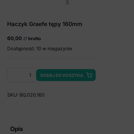
Haczyk Graefe tępy 160mm
60,00
zł
brutto
Dostępność: 10 w magazynie
ilość
DODAJ DO KOSZYKA
Haczyk
Graefe
tępy
SKU:
BQ.020.160
160mm
Opis