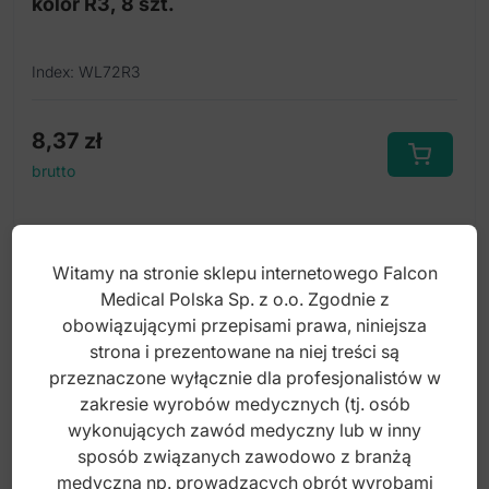
kolor R3, 8 szt.
Index: WL72R3
8,37
zł
brutto
Witamy na stronie sklepu internetowego Falcon
Medical Polska Sp. z o.o. Zgodnie z
obowiązującymi przepisami prawa, niniejsza
strona i prezentowane na niej treści są
przeznaczone wyłącznie dla profesjonalistów w
zakresie wyrobów medycznych (tj. osób
wykonujących zawód medyczny lub w inny
sposób związanych zawodowo z branżą
medyczną np. prowadzących obrót wyrobami