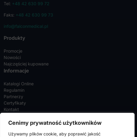
Tel:
+48 42 630 99 72
Faks:
+48 42 630 99 73
info@falconmedical.pl
Produkty
Promocje
Nowości
Najczęściej kupowane
Informacje
Katalogi Online
Regulamin
Partnerzy
Certyfikaty
Kontakt
Twoje konto
Cenimy prywatność użytkowników
Szczegóły konta
Używamy plików cookie, aby poprawić jakość
Zamówienia