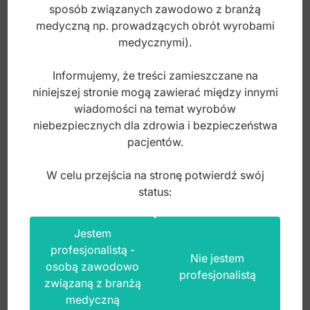
sposób związanych zawodowo z branżą
medyczną np. prowadzących obrót wyrobami
medycznymi).
Informujemy, że treści zamieszczane na
niniejszej stronie mogą zawierać między innymi
wiadomości na temat wyrobów
niebezpiecznych dla zdrowia i bezpieczeństwa
Rozwierak dla psów średni 145mm
pacjentów.
W celu przejścia na stronę potwierdź swój
Index: DV.006.145
status:
135,00
zł
Jestem
brutto
profesjonalistą -
Nie jestem
osobą zawodowo
profesjonalistą
związaną z branżą
medyczną