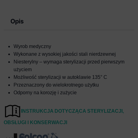
1x2
ząbki
Opis
145mm
TC
Wyrob medyczny
Wykonane z wysokiej jakości stali nierdzewnej
Niesterylny – wymaga sterylizacji przed pierwszym
użyciem
Możliwość sterylizacji w autoklawie 135° C
Przeznaczony do wielokrotnego użytku
Odporny na korozję i zużycie
I
NSTRUKCJA DOTYCZĄCA STERYLIZACJI,
OBSŁUGI I KONSERWACJI