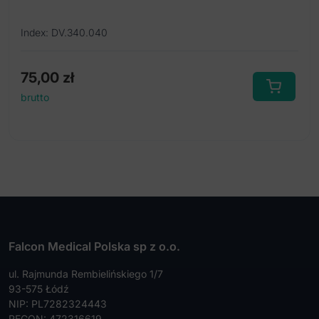
Index: DV.340.040
75,00
zł
brutto
Falcon Medical Polska sp z o.o.
ul. Rajmunda Rembielińskiego 1/7
93-575 Łódź
NIP: PL7282324443
REGON: 472316619,