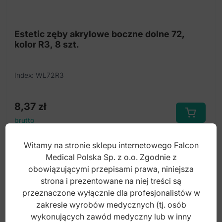
Estetic zęby akrylowe boczne dolne 72,
kolor R3, 8 szt.
Index: WL72R3
8,37
zł
brutto
Witamy na stronie sklepu internetowego Falcon
Medical Polska Sp. z o.o. Zgodnie z
obowiązującymi przepisami prawa, niniejsza
strona i prezentowane na niej treści są
przeznaczone wyłącznie dla profesjonalistów w
zakresie wyrobów medycznych (tj. osób
wykonujących zawód medyczny lub w inny