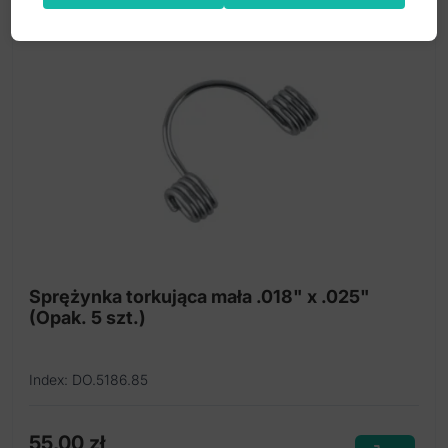
Sprężynka torkująca mała .018" x .025"
(Opak. 5 szt.)
Index: DO.5186.85
55,00
zł