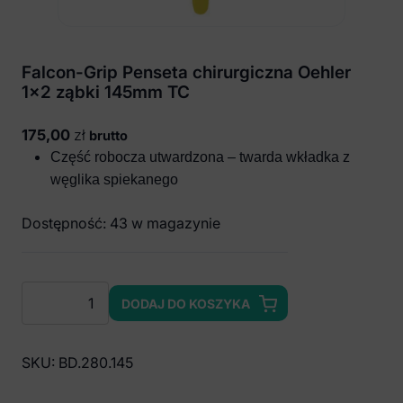
Falcon-Grip Penseta chirurgiczna Oehler
1×2 ząbki 145mm TC
175,00
zł
brutto
Część robocza utwardzona – twarda wkładka z
węglika spiekanego
Dostępność: 43 w magazynie
ilość
DODAJ DO KOSZYKA
Falcon-
Grip
Penseta
SKU:
BD.280.145
chirurgiczna
Oehler