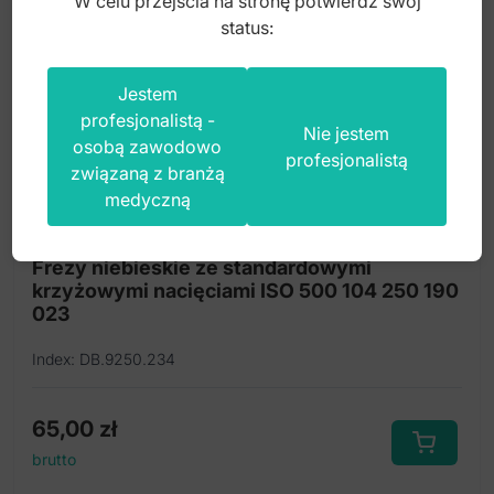
W celu przejścia na stronę potwierdź swój
status:
Jestem
profesjonalistą -
Nie jestem
osobą zawodowo
profesjonalistą
związaną z branżą
medyczną
Frezy niebieskie ze standardowymi
krzyżowymi nacięciami ISO 500 104 250 190
023
Index: DB.9250.234
65,00
zł
brutto