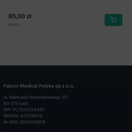
65,00
zł
brutto
Falcon Medical Polska sp z o.o.
ul. Rajmunda Rembielińskiego 1/7
93-575 Łódź
NIP: PL7282324443
REGON: 472316619,
Nr KRS: 0000036918