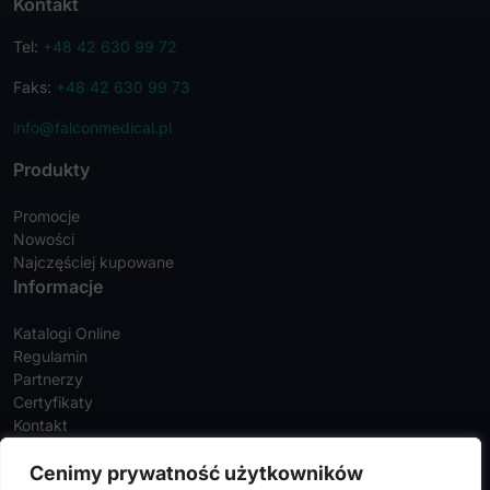
Kontakt
Tel:
+48 42 630 99 72
Faks:
+48 42 630 99 73
info@falconmedical.pl
Produkty
Promocje
Nowości
Najczęściej kupowane
Informacje
Katalogi Online
Regulamin
Partnerzy
Certyfikaty
Kontakt
Twoje konto
Cenimy prywatność użytkowników