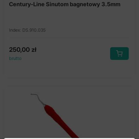
Century-Line Sinutom bagnetowy 3.5mm
Index: DS.910.035
250,00
zł
brutto