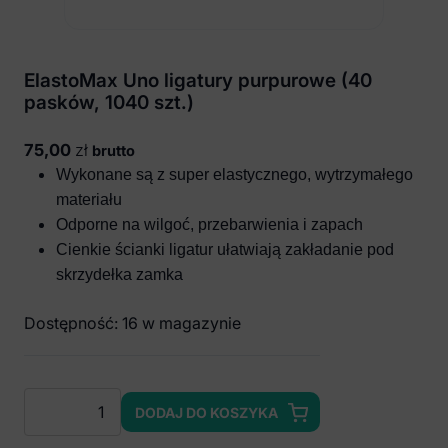
ElastoMax Uno ligatury purpurowe (40
pasków, 1040 szt.)
75,00
zł
brutto
Wykonane są z super elastycznego, wytrzymałego
materiału
Odporne na wilgoć, przebarwienia i zapach
Cienkie ścianki ligatur ułatwiają zakładanie pod
skrzydełka zamka
Dostępność: 16 w magazynie
ilość
DODAJ DO KOSZYKA
ElastoMax
Uno