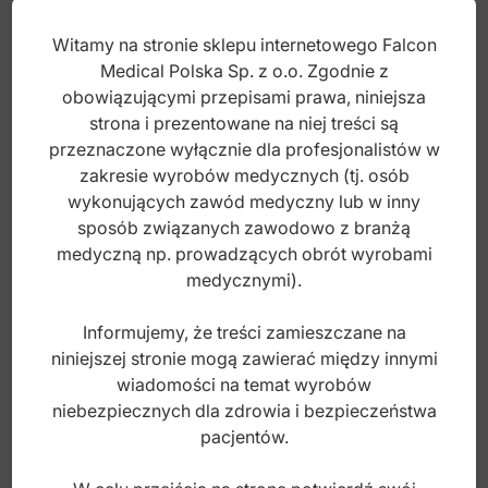
Witamy na stronie sklepu internetowego Falcon
Medical Polska Sp. z o.o. Zgodnie z
obowiązującymi przepisami prawa, niniejsza
strona i prezentowane na niej treści są
Easy-Color Ekskawator 2mm, fig. 65/66
przeznaczone wyłącznie dla profesjonalistów w
zakresie wyrobów medycznych (tj. osób
wykonujących zawód medyczny lub w inny
sposób związanych zawodowo z branżą
Index: DR.608.131
medyczną np. prowadzących obrót wyrobami
medycznymi).
95,00
zł
brutto
Informujemy, że treści zamieszczane na
niniejszej stronie mogą zawierać między innymi
wiadomości na temat wyrobów
niebezpiecznych dla zdrowia i bezpieczeństwa
pacjentów.