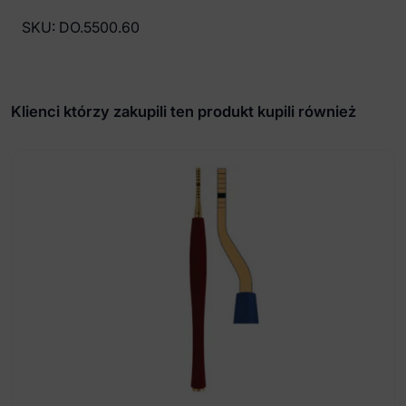
ligatury
SKU:
DO.5500.60
purpurowe
(40
pasków,
1040
Klienci którzy zakupili ten produkt kupili również
szt.)