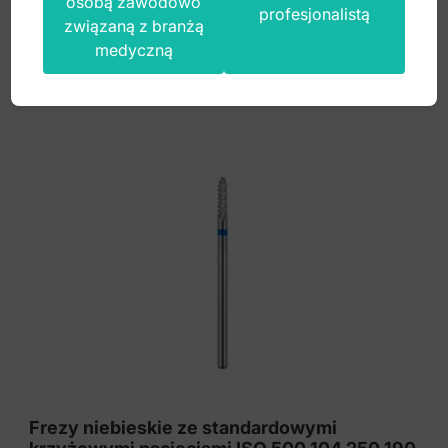
osobą zawodowo
95,00
zł
profesjonalistą
związaną z branżą
brutto
medyczną
Frezy niebieskie ze standardowymi