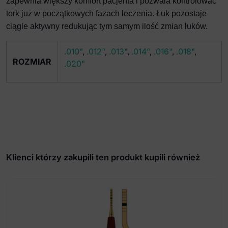
zapewnia większy komfort pacjenta i pozwala kontrolować
tork już w początkowych fazach leczenia. Łuk pozostaje
ciągle aktywny redukując tym
samym ilość zmian łuków.
.010"
,
.012"
,
.013"
,
.014"
,
.016"
,
.018"
,
ROZMIAR
.020"
Klienci którzy zakupili ten produkt kupili również