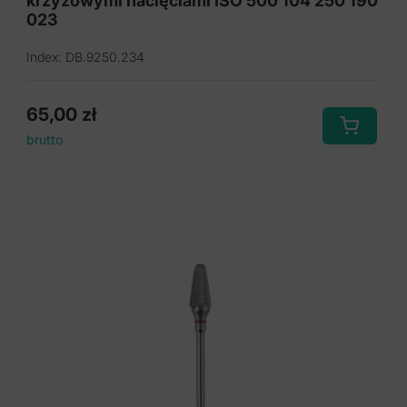
krzyżowymi nacięciami ISO 500 104 250 190
023
Index: DB.9250.234
65,00
zł
brutto