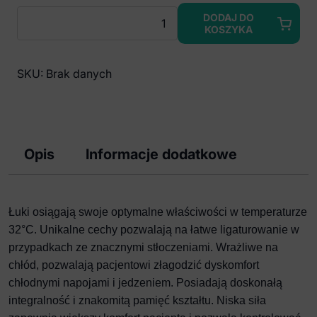
ilość
DODAJ DO
KOSZYKA
Dentalline
Łuki
Niklowo-
SKU:
Brak danych
Tytanowe
termalne
Euro-
Form
z
Opis
Informacje dodatkowe
dimplem
okrągłe
góra
Łuki osiągają swoje optymalne właściwości w temperaturze
(10
32°C. Unikalne cechy pozwalają na łatwe ligaturowanie w
szt.)
przypadkach ze znacznymi stłoczeniami. Wrażliwe na
chłód, pozwalają pacjentowi złagodzić dyskomfort
chłodnymi napojami i jedzeniem. Posiadają doskonałą
integralność i znakomitą pamięć kształtu. Niska siła