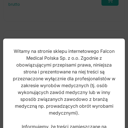
brutto
Witamy na stronie sklepu internetowego Falcon
Medical Polska Sp. z o.o. Zgodnie z
obowiązującymi przepisami prawa, niniejsza
strona i prezentowane na niej treści są
przeznaczone wyłącznie dla profesjonalistów w
zakresie wyrobów medycznych (tj. osób
wykonujących zawód medyczny lub w inny
sposób związanych zawodowo z branżą
medyczną np. prowadzących obrót wyrobami
medycznymi).
Rozwierak dla psów średni 145mm
Informujemy, że treści zamieszczane na