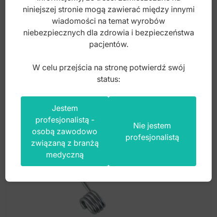
niniejszej stronie mogą zawierać między innymi
Index: DV.006.145
wiadomości na temat wyrobów
niebezpiecznych dla zdrowia i bezpieczeństwa
pacjentów.
135,00
zł
brutto
W celu przejścia na stronę potwierdź swój
status:
Jestem
profesjonalistą -
Nie jestem
osobą zawodowo
profesjonalistą
związaną z branżą
medyczną