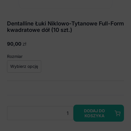
Dentalline Łuki Niklowo-Tytanowe Full-Form
kwadratowe dół (10 szt.)
90,00
zł
Rozmiar
ilość
DODAJ DO
KOSZYKA
Dentalline
Łuki
Niklowo-