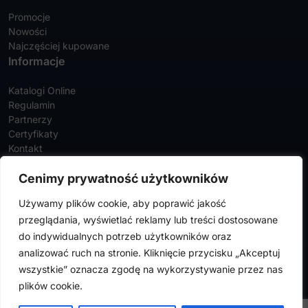
Promocje
Nowości
Najczęściej kupowane
Informacje
Katalogi Online
Regulamin
Partnerzy
Certyfikaty
Kontakt
Twoje konto
Cenimy prywatność użytkowników
Szczegóły konta
Używamy plików cookie, aby poprawić jakość
Zamówienia
przeglądania, wyświetlać reklamy lub treści dostosowane
Adresy
do indywidualnych potrzeb użytkowników oraz
analizować ruch na stronie. Kliknięcie przycisku „Akceptuj
wszystkie” oznacza zgodę na wykorzystywanie przez nas
FalconMedical © 2024. Wszystkie prawa zastrzeżone |
Polityka
plików cookie.
prywatności
|
Polityka cookies