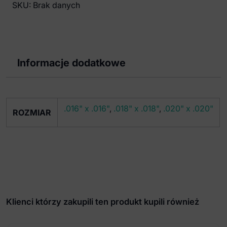
SKU:
Brak danych
Tytanowe
Full-
Form
kwadratowe
dół
Informacje dodatkowe
(10
szt.)
.016" x .016"
,
.018" x .018"
,
.020" x .020"
ROZMIAR
Klienci którzy zakupili ten produkt kupili również