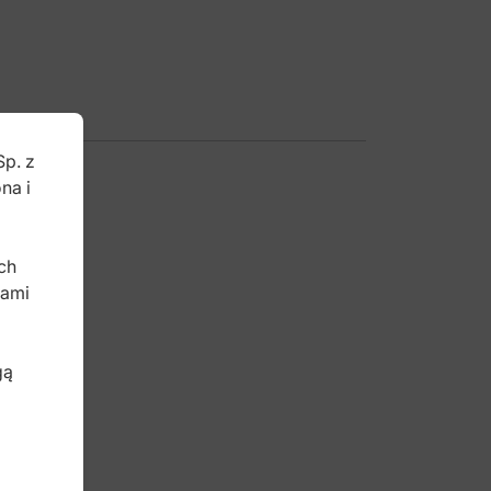
Sp. z
na i
b
ch
bami
gą