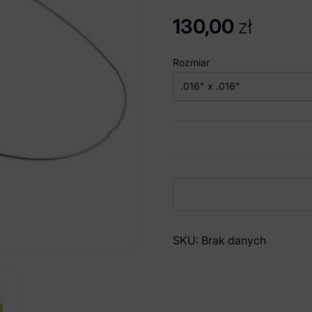
130,00
zł
Rozmiar
ilość
Dentalline
Łuki
Niklowo-
SKU:
Brak danych
Tytanowe
Euro-
Form
z