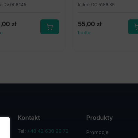
x: DV.006.145
Index: DO.5186.85
5,00
zł
55,00
zł
to
brutto
Kontakt
Produkty
Tel:
+48 42 630 99 72
Promocje