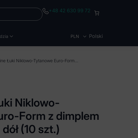
+48 42 630 99 72
Polski
dzia
PLN
EUR
Dentalline Łuki Niklowo-Tytanowe Euro-Form z dimplem kwadratowe dół (10 szt.)
uki Niklowo-
uro-Form z dimplem
ół (10 szt.)