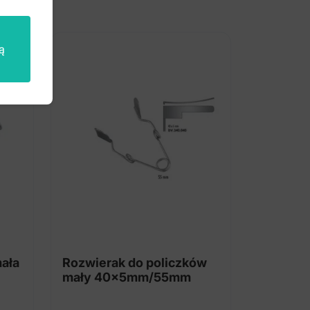
ą
mała
Rozwierak do policzków
mały 40x5mm/55mm