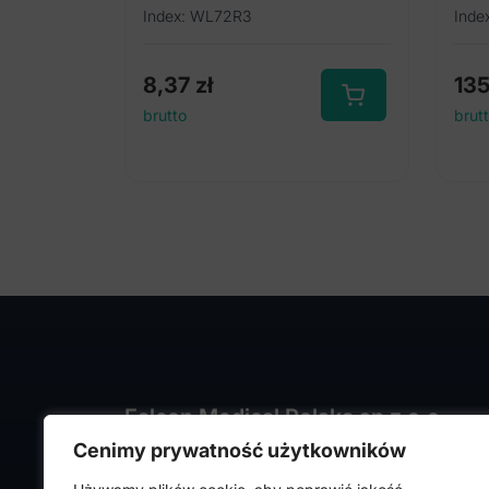
Index: WL72R3
Inde
8,37
zł
13
brutto
brut
Falcon Medical Polska sp z o.o.
Cenimy prywatność użytkowników
ul. Rajmunda Rembielińskiego 1/7