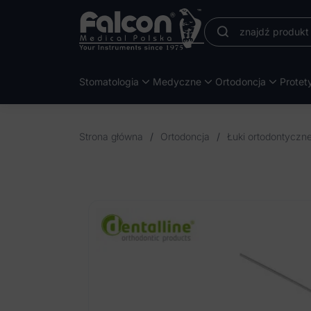
Stomatologia
Medyczne
Ortodoncja
Protet
Strona główna
/
Ortodoncja
/
Łuki ortodontyczne