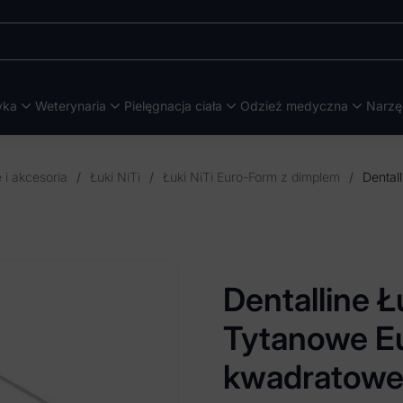
yka
Weterynaria
Pielęgnacja ciała
Odzież medyczna
Narzę
 i akcesoria
/
Łuki NiTi
/
Łuki NiTi Euro-Form z dimplem
/
Dentalline Ł
Tytanowe E
kwadratowe d