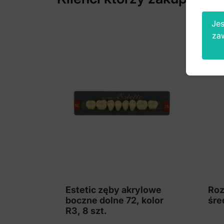
Jes
za
Estetic zęby akrylowe
Roz
boczne dolne 72, kolor
śre
R3, 8 szt.