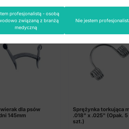
tem profesjonalistą - osobą
wodowo związaną z branżą
Nie jestem profesjonalist
medyczną
wierak dla psów
Sprężynka torkująca 
dni 145mm
.018" x .025" (Opak. 5
szt.)