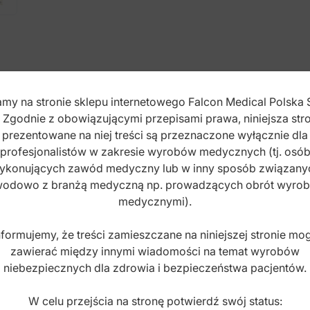
dimplem
kwadratowe
dół
(10
szt.)
my na stronie sklepu internetowego Falcon Medical Polska 
. Zgodnie z obowiązującymi przepisami prawa, niniejsza stro
prezentowane na niej treści są przeznaczone wyłącznie dla
020" x .020"
profesjonalistów w zakresie wyrobów medycznych (tj. osó
ykonujących zawód medyczny lub w inny sposób związany
odowo z branżą medyczną np. prowadzących obrót wyro
medycznymi).
nformujemy, że treści zamieszczane na niniejszej stronie mo
zawierać między innymi wiadomości na temat wyrobów
niebezpiecznych dla zdrowia i bezpieczeństwa pacjentów.
W celu przejścia na stronę potwierdź swój status:
n produkt kupili również