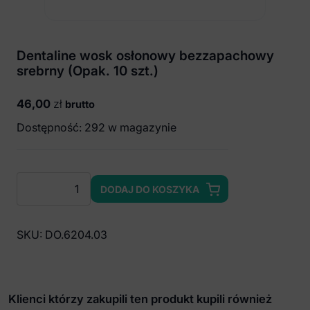
Dentaline wosk osłonowy bezzapachowy
srebrny (Opak. 10 szt.)
46,00
zł
brutto
Dostępność: 292 w magazynie
ilość
DODAJ DO KOSZYKA
Dentaline
wosk
osłonowy
SKU:
DO.6204.03
bezzapachowy
srebrny
(Opak.
10
Klienci którzy zakupili ten produkt kupili również