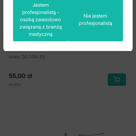
Jestem
profesjonalistą -
Nie jestem
osobą zawodowo
profesjonalistą
związaną z branżą
Sprężynka torkująca mała .018" x .025"
medyczną
(Opak. 5 szt.)
Index: DO.5186.85
55,00
zł
brutto