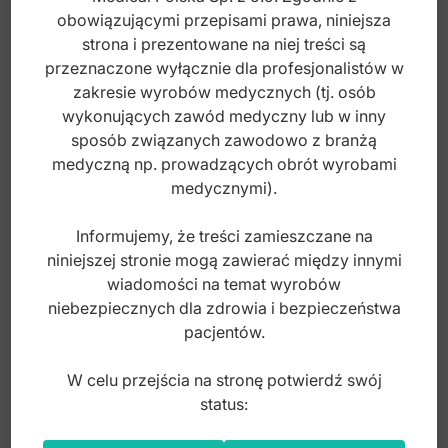
obowiązującymi przepisami prawa, niniejsza
strona i prezentowane na niej treści są
przeznaczone wyłącznie dla profesjonalistów w
Index: DV.006.145
zakresie wyrobów medycznych (tj. osób
wykonujących zawód medyczny lub w inny
135,00
zł
sposób związanych zawodowo z branżą
medyczną np. prowadzących obrót wyrobami
brutto
medycznymi).
Informujemy, że treści zamieszczane na
niniejszej stronie mogą zawierać między innymi
wiadomości na temat wyrobów
niebezpiecznych dla zdrowia i bezpieczeństwa
pacjentów.
W celu przejścia na stronę potwierdź swój
status: