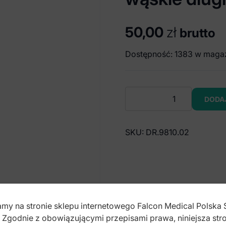
50,00
zł
brutto
Dostępność: 1383 w maga
ilość
DODA
DENTALINE
Końcówki
do
SKU:
DR.9810.02
mieszania
77mm
proporcja
1:1
wąskie
długie
my na stronie sklepu internetowego Falcon Medical Polska 
(50
. Zgodnie z obowiązującymi przepisami prawa, niniejsza stro
szt.)