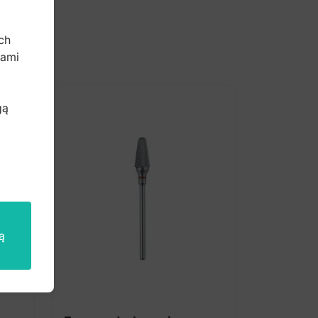
b
ch
bami
gą
ą