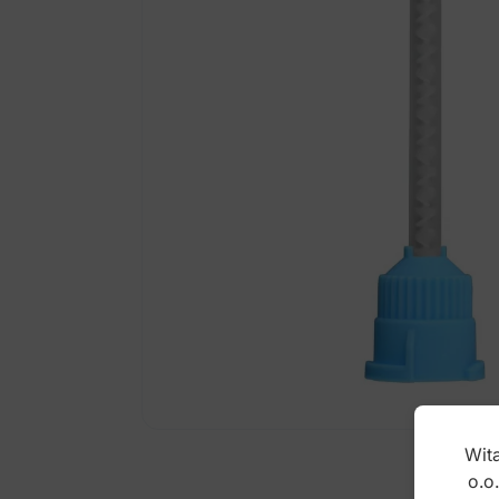
Wita
o.o