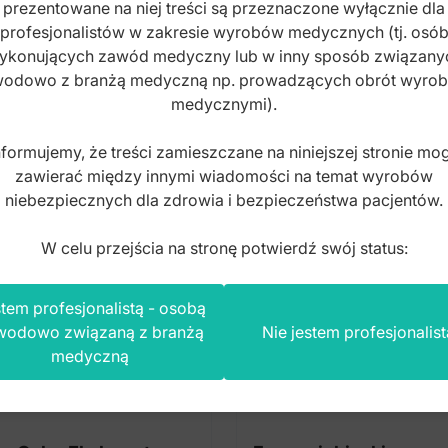
prezentowane na niej treści są przeznaczone wyłącznie dla
profesjonalistów w zakresie wyrobów medycznych (tj. osó
ykonujących zawód medyczny lub w inny sposób związany
n produkt kupili również
odowo z branżą medyczną np. prowadzących obrót wyro
medycznymi).
nformujemy, że treści zamieszczane na niniejszej stronie mo
zawierać między innymi wiadomości na temat wyrobów
niebezpiecznych dla zdrowia i bezpieczeństwa pacjentów.
W celu przejścia na stronę potwierdź swój status:
tem profesjonalistą - osobą
wodowo związaną z branżą
Nie jestem profesjonalist
medyczną