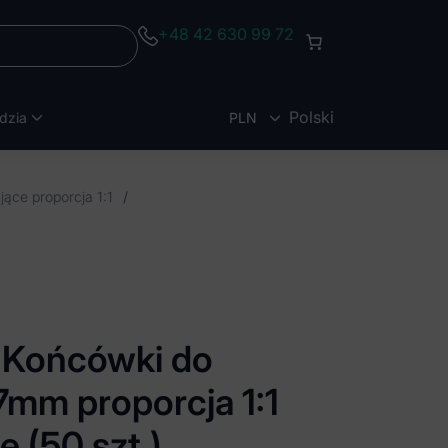
+48 42 630 99 72
Polski
dzia
PLN
EUR
ące proporcja 1:1
/
Końcówki do
7mm proporcja 1:1
e (50 szt.)