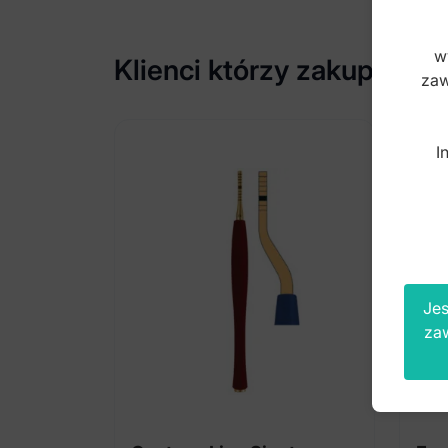
w
Klienci którzy zakupili te
zaw
I
Jes
za