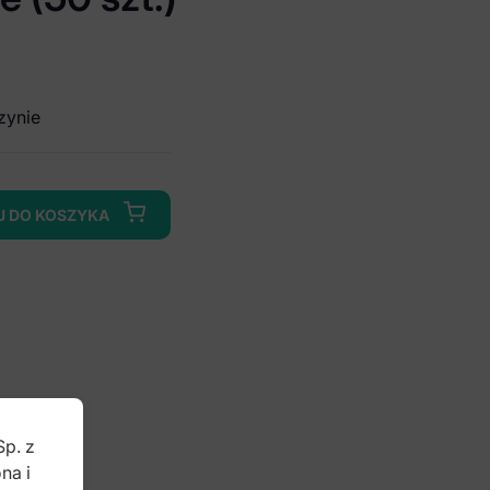
zynie
J DO KOSZYKA
Sp. z
na i