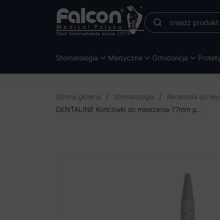
Stomatologia
Medyczne
Ortodoncja
Protet
Strona główna
/
Stomatologia
/
Akcesoria do wy
DENTALINE Końcówki do mieszania 77mm proporcja 1:1 wąskie długie (50 szt.)