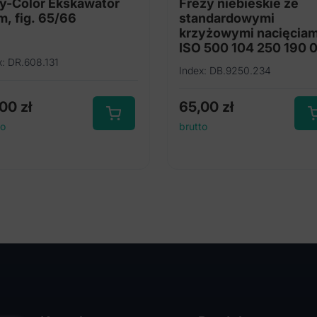
y-Color Ekskawator
Frezy niebieskie ze
, fig. 65/66
standardowymi
krzyżowymi nacięciam
ISO 500 104 250 190 
x: DR.608.131
Index: DB.9250.234
,00
zł
65,00
zł
to
brutto