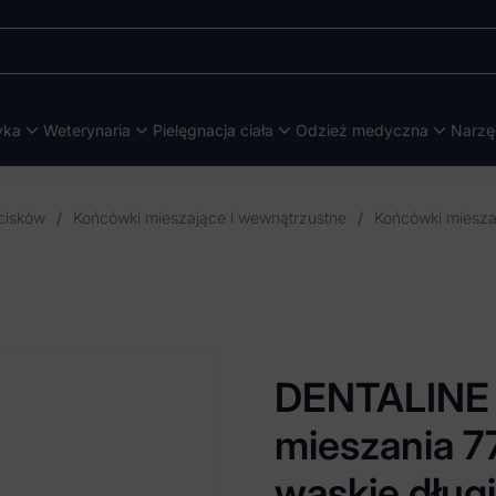
yka
Weterynaria
Pielęgnacja ciała
Odzież medyczna
Narzę
cisków
/
Końcówki mieszające i wewnątrzustne
/
Końcówki mieszaj
DENTALINE 
mieszania 7
wąskie długi