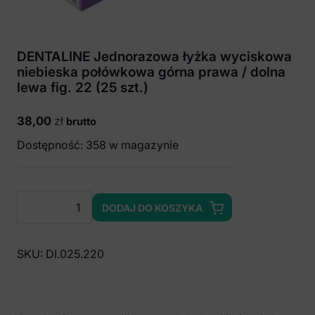
DENTALINE Jednorazowa łyżka wyciskowa
niebieska połówkowa górna prawa / dolna
lewa fig. 22 (25 szt.)
38,00
zł
brutto
Dostępność: 358 w magazynie
ilość
DODAJ DO KOSZYKA
DENTALINE
Jednorazowa
łyżka
SKU:
DI.025.220
wyciskowa
niebieska
połówkowa