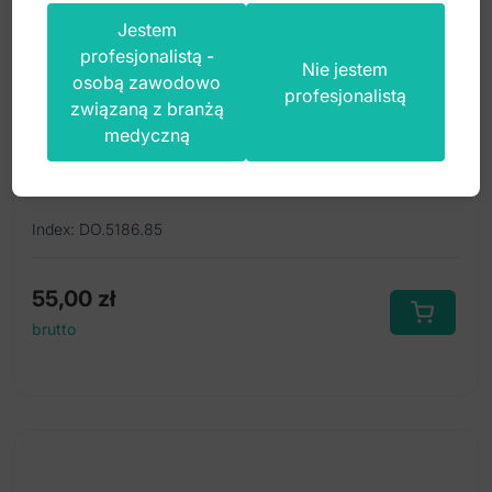
Jestem
profesjonalistą -
Nie jestem
osobą zawodowo
profesjonalistą
związaną z branżą
medyczną
Sprężynka torkująca mała .018" x .025"
(Opak. 5 szt.)
Index: DO.5186.85
55,00
zł
brutto