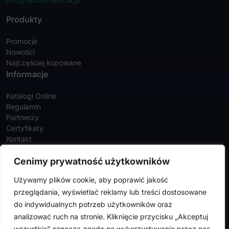
Produkty
Promocje
Nowości
Najczęściej kupowane
Informacje
Katalogi Online
Regulamin
Partnerzy
Certyfikaty
Kontakt
Twoje konto
Cenimy prywatność użytkowników
Szczegóły konta
Używamy plików cookie, aby poprawić jakość
Zamówienia
przeglądania, wyświetlać reklamy lub treści dostosowane
Adresy
do indywidualnych potrzeb użytkowników oraz
analizować ruch na stronie. Kliknięcie przycisku „Akceptuj
wszystkie” oznacza zgodę na wykorzystywanie przez nas