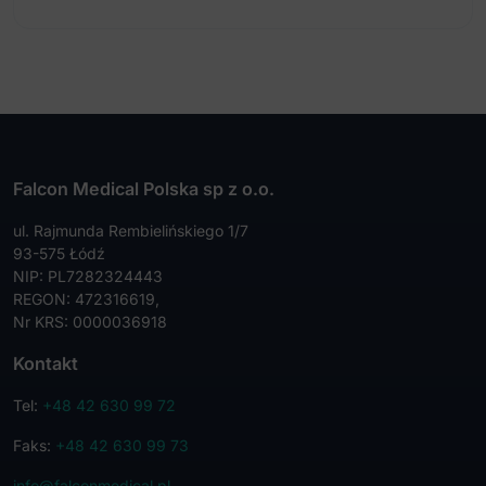
Falcon Medical Polska sp z o.o.
ul. Rajmunda Rembielińskiego 1/7
93-575 Łódź
NIP: PL7282324443
REGON: 472316619,
Nr KRS: 0000036918
Kontakt
Tel:
+48 42 630 99 72
Faks:
+48 42 630 99 73
info@falconmedical.pl