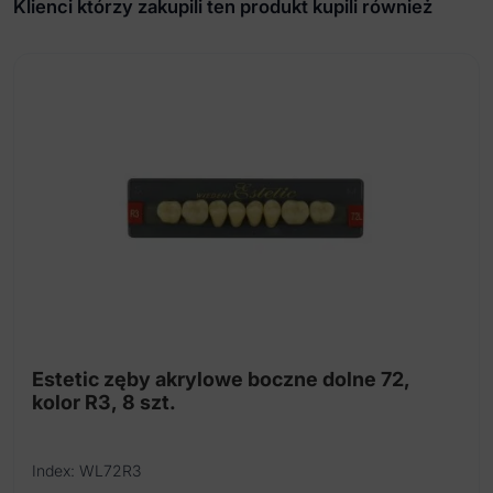
górna
Klienci którzy zakupili ten produkt kupili również
prawa
/
dolna
lewa
fig.
22
(25
szt.)
Estetic zęby akrylowe boczne dolne 72,
kolor R3, 8 szt.
Index: WL72R3