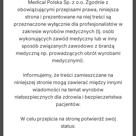
Medical Polska Sp. z o.o. Zgodnie z
Rozwierak dla psów średni 145mm
obowiązującymi przepisami prawa, niniejsza
strona i prezentowane na niej treści są
przeznaczone wyłącznie dla profesjonalistów w
Index: DV.006.145
zakresie wyrobów medycznych (tj. osób
wykonujących zawód medyczny lub w inny
sposób związanych zawodowo z branżą
135,00
zł
medyczną np. prowadzących obrót wyrobami
brutto
medycznymi).
Informujemy, że treści zamieszczane na
niniejszej stronie mogą zawierać między innymi
wiadomości na temat wyrobów
niebezpiecznych dla zdrowia i bezpieczeństwa
pacjentów.
W celu przejścia na stronę potwierdź swój
status: