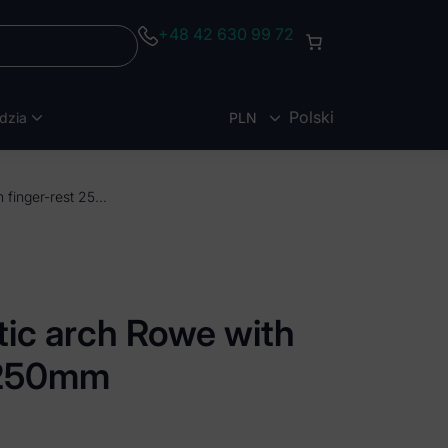
+48 42 630 99 72
Polski
dzia
PLN
EUR
Awl zygomatic arch Rowe with finger-rest 250mm
ic arch Rowe with
t 250mm