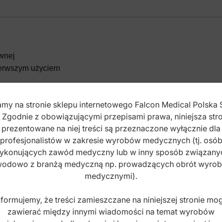
ewnej
pierwszym użyciem
C
my na stronie sklepu internetowego Falcon Medical Polska 
. Zgodnie z obowiązującymi przepisami prawa, niniejsza stro
prezentowane na niej treści są przeznaczone wyłącznie dla
ZACJI, OBSŁUGI I KONSERWACJI
profesjonalistów w zakresie wyrobów medycznych (tj. osó
ykonujących zawód medyczny lub w inny sposób związany
odowo z branżą medyczną np. prowadzących obrót wyro
medycznymi).
nformujemy, że treści zamieszczane na niniejszej stronie mo
zawierać między innymi wiadomości na temat wyrobów