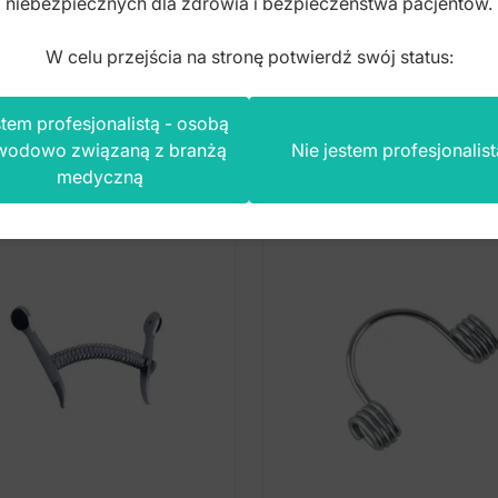
niebezpiecznych dla zdrowia i bezpieczeństwa pacjentów.
W celu przejścia na stronę potwierdź swój status:
tem profesjonalistą - osobą
n produkt kupili również
wodowo związaną z branżą
Nie jestem profesjonalist
medyczną