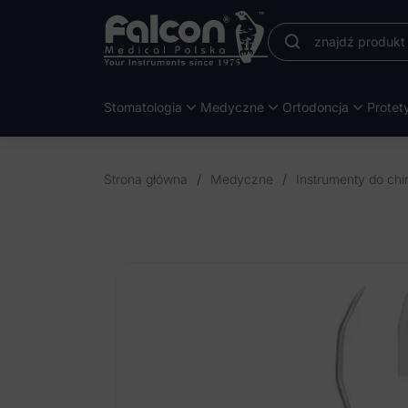
Stomatologia
Medyczne
Ortodoncja
Protet
Strona główna
/
Medyczne
/