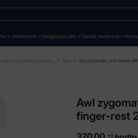
yka
Weterynaria
Pielęgnacja ciała
Odzież medyczna
Narzę
Instrumenty do chirurgii czaszkowo-szczękowo-twarzowej
/
Awls
/
Awl zygomat
finger-res
370,00
zł
brutto