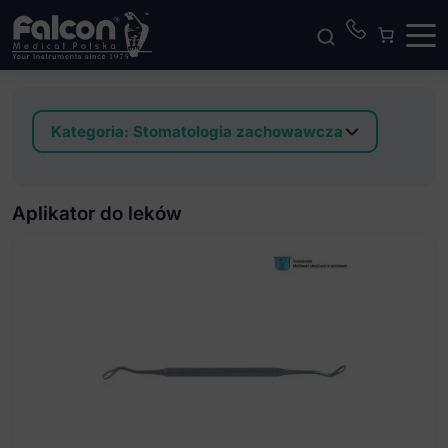
Kategoria:
Stomatologia zachowawcza
Ekskawatory
Koferdam i akcesoria do koferdamu
Aplikator do leków
Nakładacze
Upychadła
Instrument do usuwania wypełnienia
Kleszcze do koron
Zbijaki do koron
Rozwieracze do koron