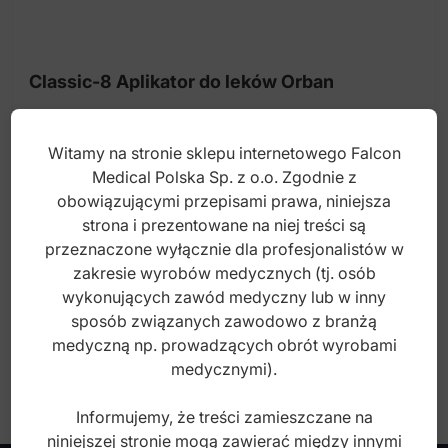
Pensety do kalki
Paski do formówek
Classic-8 Aplikator do leków Orban
Pasek do formówek anatomiczne
Kleszcze do formówek pierścieniowych
Witamy na stronie sklepu internetowego Falcon
Index: DR.873.017
Medical Polska Sp. z o.o. Zgodnie z
Aplikatory do dycal
obowiązującymi przepisami prawa, niniejsza
Aplikator do leków
strona i prezentowane na niej treści są
45,00
zł
przeznaczone wyłącznie dla profesjonalistów w
brutto
Compo-Art do estetycznej odbudowy
zakresie wyrobów medycznych (tj. osób
wykonujących zawód medyczny lub w inny
Płytki do cementu
sposób związanych zawodowo z branżą
Formówki
medyczną np. prowadzących obrót wyrobami
medycznymi).
Łopatki do cementu
Informujemy, że treści zamieszczane na
Miseczki do amalgamatu
niniejszej stronie mogą zawierać między innymi