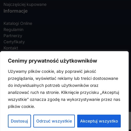
Najczęściej kupowane
Informacje
Katalogi Online
Regulamin
Partnerzy
Certyfikaty
Kontakt
Twoje konto
Cenimy prywatność użytkowników
Szczegóły konta
Używamy plików cookie, aby poprawić jakość
Zamówienia
przeglądania, wyświetlać reklamy lub treści dostosowane
Adresy
do indywidualnych potrzeb użytkowników oraz
analizować ruch na stronie. Kliknięcie przycisku „Akceptuj
wszystkie” oznacza zgodę na wykorzystywanie przez nas
FalconMedical © 2024. Wszystkie prawa zastrzeżone |
Polityka
plików cookie.
prywatności
|
Polityka cookies
Design by
VENTI
Dostosuj
Odrzuć wszystkie
Akceptuj wszystko