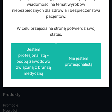
Pistolety do amalgamatu
wiadomości na temat wyrobów
niebezpiecznych dla zdrowia i bezpieczeństwa
Nożyki do modelowania kompozytu
pacjentów.
Falcon Medical Polska sp z o.o.
Przenośniki do amalgamatu
ul. Rajmunda Rembielińskiego 1/7
W celu przejścia na stronę potwierdź swój
93-575 Łódź
Nożyki
status:
NIP: PL7282324443
REGON: 472316619,
Nr KRS: 0000036918
Jestem
profesjonalistą -
Kontakt
Nie jestem
osobą zawodowo
profesjonalistą
Tel:
+48 42 630 99 72
związaną z branżą
medyczną
Faks:
+48 42 630 99 73
info@falconmedical.pl
Produkty
Promocje
Nowości