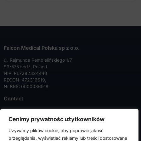
Falcon Medical Polska sp z o.o.
ul. Rajmunda Rembielińskiego 1/7
93-575 Łódź, Poland
NIP: PL7282324443
REGON: 472316619,
Nr KRS: 0000036918
Contact
Tel:
+48 42 630 99 72
Cenimy prywatność użytkowników
Faks:
+48 42 630 99 73
Używamy plików cookie, aby poprawić jakość
info@falconmedical.pl
przeglądania, wyświetlać reklamy lub treści dostosowane