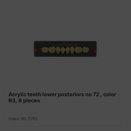
of
10
pieces)
quantity
Acrylic teeth lower posteriors no 72 , color
R3, 8 pieces
Index: WL72R3