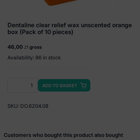
Dentaline clear relief wax unscented orange
box (Pack of 10 pieces)
46,00
zł
gross
Availability: 96 in stock
Dentaline
ADD TO BASKET
clear
relief
wax
SKU:
DO.6204.08
unscented
orange
box
(Pack
Customers who bought this product also bought