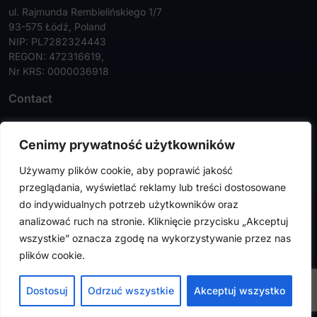
ul. Rajmunda Rembielińskiego 1/7
93-575 Łódź, Poland
NIP: PL7282324443
REGON: 472316619,
Nr KRS: 0000036918
Contact
Tel:
+48 42 630 99 72
Cenimy prywatność użytkowników
Faks:
+48 42 630 99 73
Używamy plików cookie, aby poprawić jakość
info@falconmedical.pl
przeglądania, wyświetlać reklamy lub treści dostosowane
do indywidualnych potrzeb użytkowników oraz
analizować ruch na stronie. Kliknięcie przycisku „Akceptuj
wszystkie” oznacza zgodę na wykorzystywanie przez nas
FalconMedical © 2024. All rights reserved |
Privacy Policy
|
plików cookie.
Cookies Policy
Design by
VENTI
Dostosuj
Odrzuć wszystkie
Akceptuj wszystko