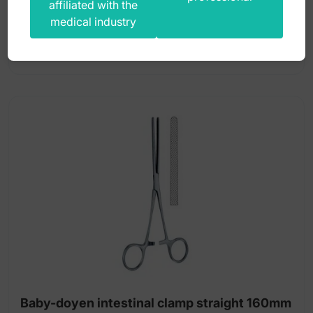
affiliated with the
190,00
zł
medical industry
gross
Baby-doyen intestinal clamp straight 160mm