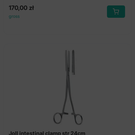
170,00
zł
gross
Joll intestinal clamp str 24cm