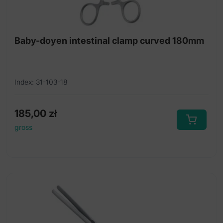
Penseta do tkanek
Pętla biopsyjna
Baby-doyen intestinal clamp curved 180mm
Proctoscope
Wziernik rektalny
Index: 31-103-18
185,00
zł
gross